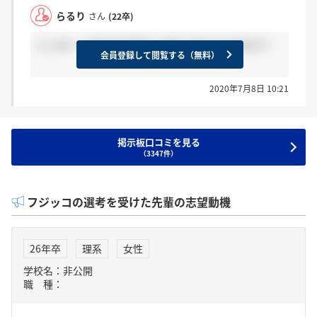
らるり
さん
(22卒)
インターンのESの合否もう来た方おられますか？
会員登録して閲覧する（無料）
2020年7月8日 10:21
掲示板口コミを見る
（3347件）
フジッコの選考を受けた先輩の志望動機
26年卒
理系
女性
学校名：非公開
職 種：