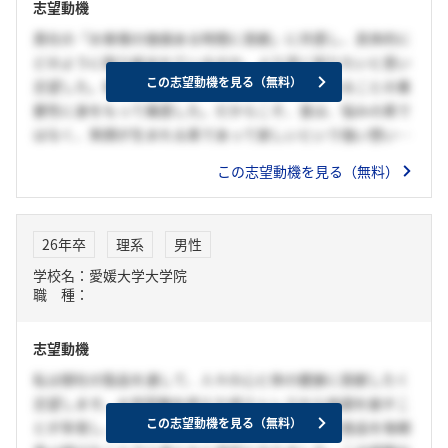
志望動機
貴社の「お客様の価値ある時間に貢献」に共感し、具体的に
どのように取り組まれているのか、より深く知りたいと思い
この志望動機を見る（無料）
志望した。私は〇〇を経験し、心も体も健康であることの重
要性に身をもって痛感した。だからこそ、食は、悩みの素で
はなく、笑顔が生まれる素であって欲しいという強い想いが
ある。現在、多様な食と健康の悩みを持つ人が存在する。そ
この志望動機を見る（無料）
のため将来は、おいしさと健康に寄与することで、社会課題
の解決への貢献をしたいと思った。中でも貴社は、豆や昆布
といった日本の伝統的な食に強みを持ち、それらの開発力を
26年卒
理系
男性
活かしてプラントベースやお惣菜などの様々な事業に挑戦
学校名：愛媛大学大学院
し、価値を創造している点において魅力を感じたからだ。
職 種：
志望動機
私は御社の製品を通して、人々の心と体の健康に貢献したく
志望します。大学受験を控えた頃ストレスから体調を崩すこ
この志望動機を見る（無料）
とが多発し、その際両親が購入してくれた機能性食品を毎朝