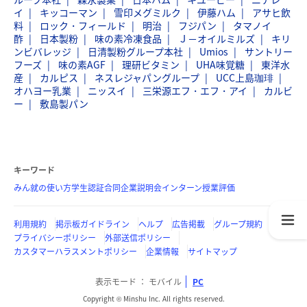
イ
キッコーマン
雪印メグミルク
伊藤ハム
アサヒ飲
料
ロック・フィールド
明治
フジパン
タマノイ
酢
日本製粉
味の素冷凍食品
Ｊ－オイルミルズ
キリ
ンビバレッジ
日清製粉グループ本社
Umios
サントリー
フーズ
味の素AGF
理研ビタミン
UHA味覚糖
東洋水
産
カルピス
ネスレジャパングループ
UCC上島珈琲
オハヨー乳業
ニッスイ
三栄源エフ・エフ・アイ
カルビ
ー
敷島製パン
キーワード
みん就の使い方
学生認証
合同企業説明会
インターン
授業評価
利用規約
掲示板ガイドライン
ヘルプ
広告掲載
グループ規約
プライバシーポリシー
外部送信ポリシー
カスタマーハラスメントポリシー
企業情報
サイトマップ
表示モード
モバイル
PC
Copyright © Minshu Inc. All rights reserved.