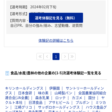
選考体験記を見る（無料）
【質問内容・課題】
自己PR、自分の強み/弱み、志望動機、逆質問
体験記の詳細はこちら
1
食品/水産/農林の他の企業の[1-5]次選考体験記一覧を見る
キリンホールディングス
伊藤園
サントリーホールディン
グス
日本食研
味の素
山崎製パン
全国農業協同組合
連合会[JA全農]
森永乳業
ロッテ
カゴメ
国分
ヤ
クルト本社
日清食品
アサヒビール
ブルボン
ミツカ
ン
江崎グリコ
サッポロホールディングス
ハウス食品グ
ループ本社
森永製菓
日本ハム
キユーピー
ニチレ