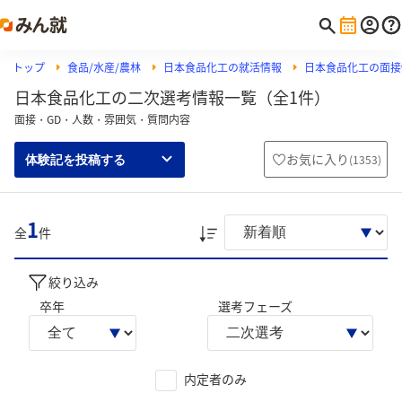
トップ
食品/水産/農林
日本食品化工の就活情報
日本食品化工の面接
日本食品化工の二次選考情報一覧（全1件）
面接・GD・人数・雰囲気・質問内容
お気に入り
(
1353
)
体験記を投稿する
1
全
件
絞り込み
卒年
選考フェーズ
内定者のみ