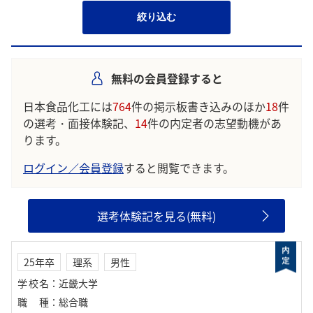
絞り込む
無料の会員登録すると
日本食品化工には
764
件の掲示板書き込みのほか
18
件
の選考・面接体験記、
14
件の内定者の志望動機があ
ります。
ログイン／会員登録
すると閲覧できます。
選考体験記を見る(無料)
25年卒
理系
男性
学校名
：
近畿大学
職種
：
総合職