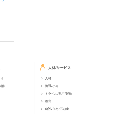
ミ
人材/サービス
ジオ
人材
制作
流通/小売
トラベル/航空/運輸
教育
建設/住宅/不動産