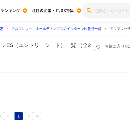
業ランキング
注目の企業・IT/DX特集
報
アルフレッサ ホールディングスのインターン体験記一覧
アルフレッ
注目の企業特集
みんなのIT業界新卒就職人気企業ランキング
みんな
[27卒] 本選考体験記投稿キャンペーン
28卒 注目企業特集
27卒 注目企業特集
みんなのDX企業就職ブランド調査
ンES（エントリーシート）一覧 （全2
お気に入り
(
41
注目のIT・DX企業特集
28卒 IT・DX企業特集
27卒 IT・DX企業特集
28卒
みんなのIT業界新卒就職人気企業ランキング
みんな
企業研究
1