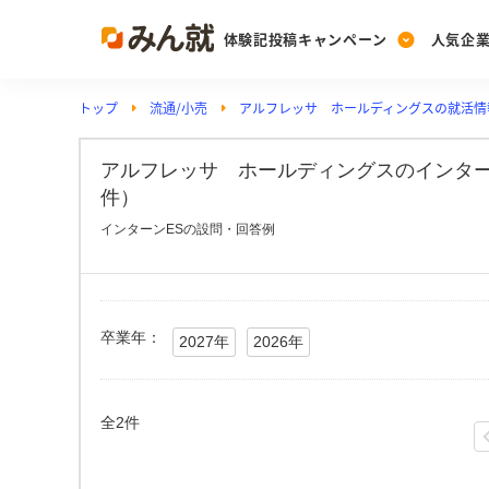
体験記投稿キャンペーン
人気企
トップ
流通/小売
アルフレッサ ホールディングスの就活情
Post
Ranking
PickUp
投稿する
ランキングを見る
注目の企業特集
アルフレッサ ホールディングスのインター
件）
インターンESの設問・回答例
Vote
投票する
動画で知ろう！業界・
卒業年：
2027年
2026年
全2件