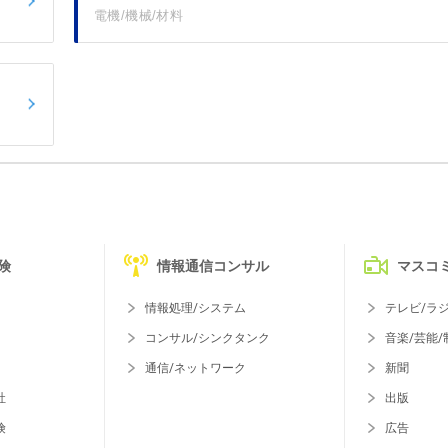
電機/機械/材料
険
情報通信コンサル
マスコ
情報処理/システム
テレビ/ラ
コンサル/シンクタンク
音楽/芸能/
通信/ネットワーク
新聞
社
出版
険
広告