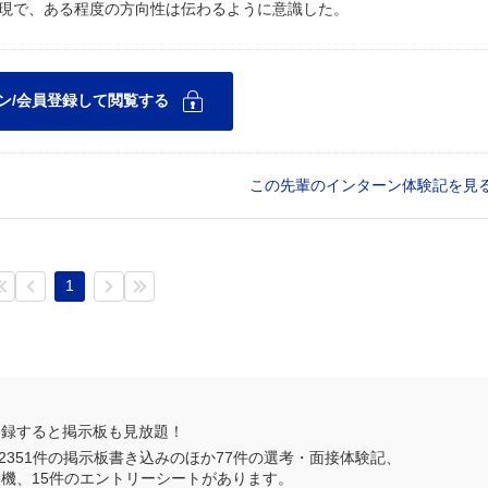
現で、ある程度の方向性は伝わるように意識した。
この先輩のインターン体験記を見
1
登録すると掲示板も見放題！
2351
件の掲示板書き込みのほか
77
件の選考・面接体験記、
動機、
15
件のエントリーシートがあります。