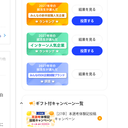
結果を見る
投票する
る
結果を見る
投票する
その他
結果を見る
自
ギフト付キャンペーン一覧
［27卒］本選考体験記投稿
キャンペーン
に