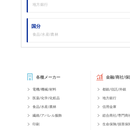
地方銀行
国分
食品/水産/農林
各種メーカー
金融/商社/保
電機/機械/材料
都銀/信託/外銀
医薬/化学/化粧品
地方銀行
食品/水産/農林
信用金庫
繊維/アパレル服飾
総合商社/専門商
印刷
生命保険/損害保