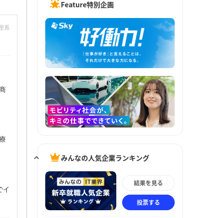
Feature特別企画
：理系
商
療
みんなの人気企業ランキング
結果を見る
でイ
投票する