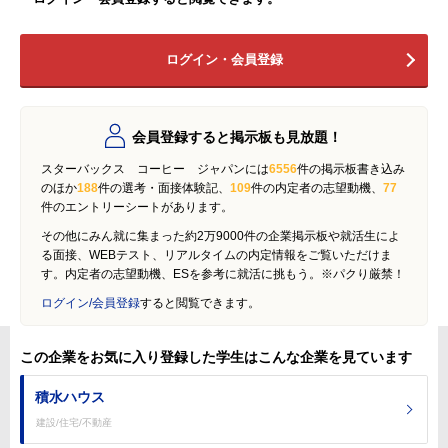
ログイン・会員登録
会員登録すると掲示板も見放題！
スターバックス コーヒー ジャパンには
6556
件の掲示板書き込み
のほか
188
件の選考・面接体験記、
109
件の内定者の志望動機、
77
件のエントリーシートがあります。
その他にみん就に集まった約2万9000件の企業掲示板や就活生によ
る面接、WEBテスト、リアルタイムの内定情報をご覧いただけま
す。内定者の志望動機、ESを参考に就活に挑もう。※パクり厳禁！
ログイン/会員登録
すると閲覧できます。
この企業をお気に入り登録した学生はこんな企業を見ています
積水ハウス
建設/住宅/不動産