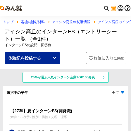
トップ
電機/機械/材料
アイシン高丘の就活情報
アイシン高丘のイン
アイシン高丘のインターンES（エントリーシー
ト）一覧 （全1件）
インターンESの設問・回答例
お気に入り
(
1968
)
体験記を投稿する
26卒が選ぶ人気インターン企業TOP100発表
選択中の卒年
全て
【27卒】夏インターンES(開発職)
大学：非表示 / 性別：男性 / 文理：理系