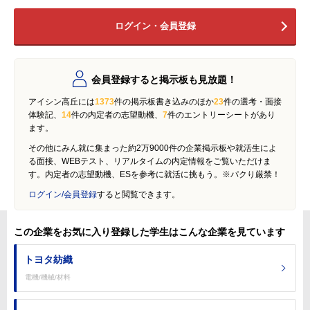
ログイン・会員登録
会員登録すると掲示板も見放題！
アイシン高丘には
1373
件の掲示板書き込みのほか
23
件の選考・面接
体験記、
14
件の内定者の志望動機、
7
件のエントリーシートがあり
ます。
その他にみん就に集まった約2万9000件の企業掲示板や就活生によ
る面接、WEBテスト、リアルタイムの内定情報をご覧いただけま
す。内定者の志望動機、ESを参考に就活に挑もう。※パクり厳禁！
ログイン/会員登録
すると閲覧できます。
この企業をお気に入り登録した学生はこんな企業を見ています
トヨタ紡織
電機/機械/材料