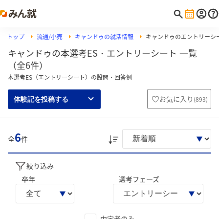
トップ
流通/小売
キャンドゥの就活情報
キャンドゥのエントリーシ
キャンドゥの本選考ES・エントリーシート 一覧
（全6件）
本選考ES（エントリーシート）の設問・回答例
お気に入り
(
893
)
体験記を投稿する
6
全
件
絞り込み
卒年
選考フェーズ
内定者のみ