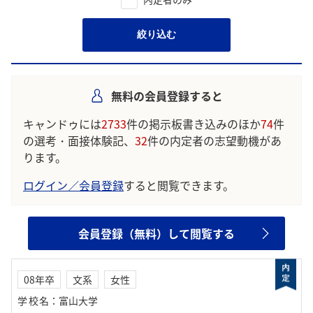
絞り込む
無料の会員登録すると
キャンドゥには
2733
件の掲示板書き込みのほか
74
件
の選考・面接体験記、
32
件の内定者の志望動機があ
ります。
ログイン／会員登録
すると閲覧できます。
会員登録（無料）して閲覧する
08年卒
文系
女性
学校名
：
富山大学