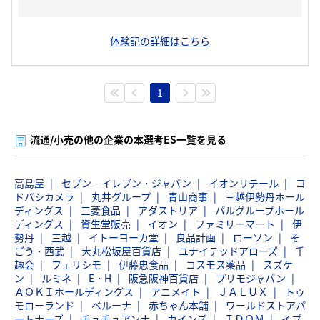
体験記の詳細はこちら
1
流通/小売の他の企業の本選考ES一覧を見る
高島屋
セブン‐イレブン・ジャパン
イオンリテール
ヨ
ドバシカメラ
丸井グループ
青山商事
三越伊勢丹ホール
ディングス
三菱食品
アダストリア
パルグループホール
ディングス
資生堂販売
イオン
ファミリーマート
伊
勢丹
三越
イトーヨーカ堂
良品計画
ローソン
そ
ごう・西武
大丸松坂屋百貨店
ユナイテッドアローズ
千
趣会
フェリシモ
伊藤忠食品
コスモス薬品
スズケ
ン
ルミネ
E・H
阪急阪神百貨店
プリモジャパン
ＡＯＫＩホールディングス
アニメイト
ＪＡＬＵＸ
トゥ
モローランド
ベルーナ
赤ちゃん本舗
ワールドストアパ
ートナーズ
チュチュアンナ
カインズ
ＩＤＯＭ
イプ