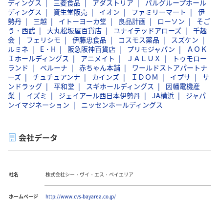
ディングス
三菱食品
アダストリア
パルグループホール
ディングス
資生堂販売
イオン
ファミリーマート
伊
勢丹
三越
イトーヨーカ堂
良品計画
ローソン
そご
う・西武
大丸松坂屋百貨店
ユナイテッドアローズ
千趣
会
フェリシモ
伊藤忠食品
コスモス薬品
スズケン
ルミネ
E・H
阪急阪神百貨店
プリモジャパン
ＡＯＫ
Ｉホールディングス
アニメイト
ＪＡＬＵＸ
トゥモロー
ランド
ベルーナ
赤ちゃん本舗
ワールドストアパートナ
ーズ
チュチュアンナ
カインズ
ＩＤＯＭ
イプサ
サ
ンドラッグ
平和堂
スギホールディングス
因幡電機産
業
イズミ
ジェイアール西日本伊勢丹
JA横浜
ジャパ
ンイマジネーション
ニッセンホールディングス
会社データ
社名
株式会社シー・ヴイ・エス・ベイエリア
ホームページ
http://www.cvs-bayarea.co.jp/