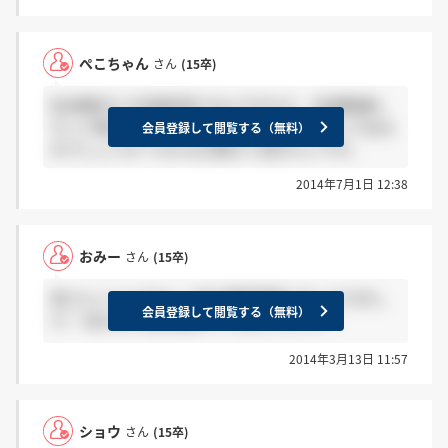
ぺこちゃん
さん
(15卒)
私金曜日に1次選考受けるんですけど、志望動機と
かって聞かれますか？適性検査はどんな感じで出る
会員登録して閲覧する（無料）
のでしょうか？わかる方教えて頂きたいです。
2014年7月1日 12:38
おみー
さん
(15卒)
皆さんこんにちわ！ 今日 最終面接に行ってきまし
会員登録して閲覧する（無料）
た！ 私以外に選考進まれてる方いますか？
2014年3月13日 11:57
ショウ
さん
(15卒)