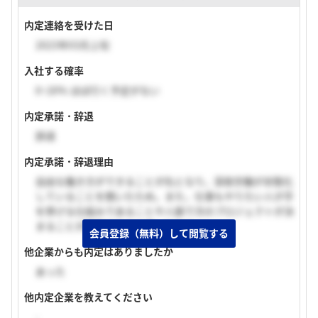
内定連絡を受けた日
2023年03月上旬
入社する確率
0~20% ほぼ行く予定がない
内定承諾・辞退
辞退
内定承諾・辞退理由
自由な働き方ができることが仇となり，深夜労働が状態化
していることを聞いたため。また，仕事もやりたい人が手
を挙げる仕組みであることや人脈で次のプロジェクトが決
まることが面倒であると思ったから。
会員登録（無料）して閲覧する
他企業からも内定はありましたか
あった
他内定企業を教えてください
-