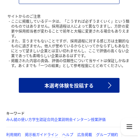
サイトからのご注意
ここに掲載しているデータは、「こうすれば必ずうまくいく」という類
のものではありません。採用過程は人によって異なりますし、方針の変
更や採用担当者が変わることで前年と大幅に変更される場合もありえま
す。
また、言うまでもないことですが、採用過程に対する感じ方は主観的な
ものに過ぎません。他人が誉めているからといってかならずしもあなた
にとって望ましい企業とは言い切れませんし、ここで評価の高くない企
業であっても素晴らしい企業はあるはずです。
掲載された内容の真偽、評価の信頼性について当サイトは保証しかねま
す。あくまでも「一つの結果」として参考程度にとどめてください。
本選考体験を投稿する
キーワード
みん就の使い方
学生認証
合同企業説明会
インターン
授業評価
利用規約
掲示板ガイドライン
ヘルプ
広告掲載
グループ規約