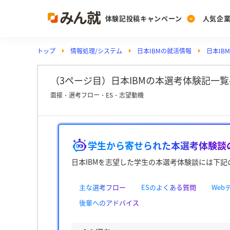
体験記投稿キャンペーン
人気企
トップ
情報処理/システム
日本IBMの就活情報
日本IB
Post
Ranking
PickUp
投稿する
ランキングを見る
注目の企業特集
（3ページ目）日本IBMの本選考体験記一覧
面接・選考フロー・ES・志望動機
Vote
投票する
学生から寄せられた本選考体験談
動画で知ろう！業界・
日本IBMを志望した学生の本選考体験談には下記
主な選考フロー
ESのよくある質問
We
後輩へのアドバイス