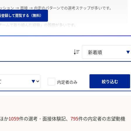
スカッション → 面接 → 内定のパターンでの選考ステップが多いです。
員登録して閲覧する（無料）
てチームで取り組んだ経験」の質問が多いです。
時代に力を入れたこと」についてよく聞かれます。
成長環境」を主な理由としています。一方内定を辞退した学生は「他社
を主な理由としています。
絞り込む
内定者のみ
BMである理由を自分の経験と結びつけて言語化する」のような声が寄せ
ほか
1059
件の選考・面接体験記、
795
件の内定者の志望動機
ています。実際のユーザの投稿は下記の一覧からご確認ください。