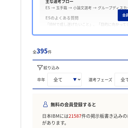
主な選考フロー
ES → 玉手箱 → 小論文選考 → グループディ
会
ESのよくある質問
「IBMで成し遂げたいこと」、「目的に向かっ
Webテスト・適性検査の有無
テストがあった / 玉手箱
395
面接の特徴
全
件
面接は穏やかな雰囲気で、「志望理由」や「学生
絞り込み
内定承諾と辞退
内定承諾した学生は、「仕事内容への興味」、「
卒年
選考フェーズ
との比較でのキャリア適合」、「働き方や待遇」
後輩へのアドバイス
「グループディスカッション対策を積む」、「I
られています。
無料の会員登録すると
学生の声を就職活動の参考にしましょう。
日本IBMには
21587
件の掲示板書き込みの
※AIを使用し、過去3年間のユーザー投稿を要約し
があります。