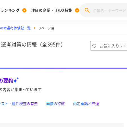
業ランキング
注目の企業・IT/DX特集
Mの本選考体験記一覧
3ページ目
注目の企業特集
みんなのIT業界新卒就職人気企業ランキング
みんな
[27卒] 本選考体験記投稿キャンペーン
28卒 注目企業特集
27卒 注目企業特集
みんなのDX企業就職ブランド調査
-選考対策の情報（全395件）
お気に入り
(
250
注目のIT・DX企業特集
28卒 IT・DX企業特集
27卒 IT・DX企業特集
28卒
みんなのIT業界新卒就職人気企業ランキング
みんな
の要約
企業研究
の内容が集まっています
bテスト・適性検査の有無
面接の特徴
内定承諾と辞退