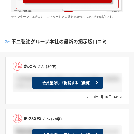
※インターン、本選考にエントリーした人数を100％としたときの割合です。
不二製油グループ本社の最新の掲示版口コミ
あぶら
さん
(24卒)
＞lFiG8XFXさん 私は来ていないですが来ている方も
会員登録して閲覧する（無料）
いらっしゃるみたいです
2023年5月18日 09:14
lFiG8XFX
さん
(24卒)
事務系職の方で最終選考の結果来た方はいらっしゃ