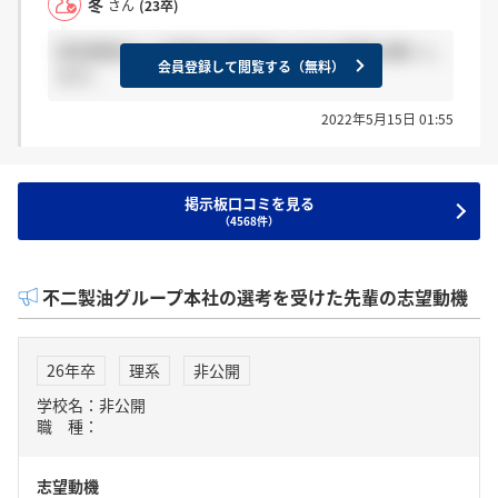
冬
さん
(23卒)
研究開発の二次面接の結果来てる方は感謝お願いし
会員登録して閲覧する（無料）
ます。
2022年5月15日 01:55
掲示板口コミを見る
（4568件）
不二製油グループ本社の選考を受けた先輩の志望動機
26年卒
理系
非公開
学校名：非公開
職 種：
志望動機