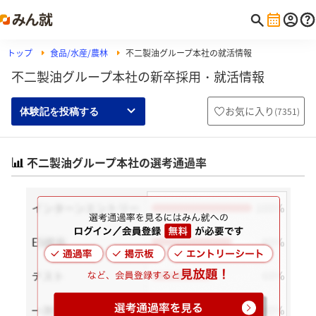
トップ
食品/水産/農林
不二製油グループ本社の就活情報
不二製油グループ本社の新卒採用・就活情報
お気に入り
(
7351
)
体験記を投稿する
不二製油グループ本社の選考通過率