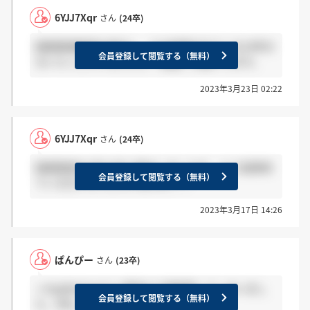
6YJJ7Xqr
さん
(24卒)
録画面接動画を提出し、その結果がきている24卒の
会員登録して閲覧する（無料）
方いらっしゃいましたら「感謝」お願いします。
2023年3月23日 02:22
6YJJ7Xqr
さん
(24卒)
録画面接を3月12日に提出しましたが、 もう結果来
会員登録して閲覧する（無料）
ている方いらっしゃいますか？？
2023年3月17日 14:26
ぱんぴー
さん
(23卒)
＞4yqWwSuqさん 間違えて感謝押してしまいまし
会員登録して閲覧する（無料）
た。失礼