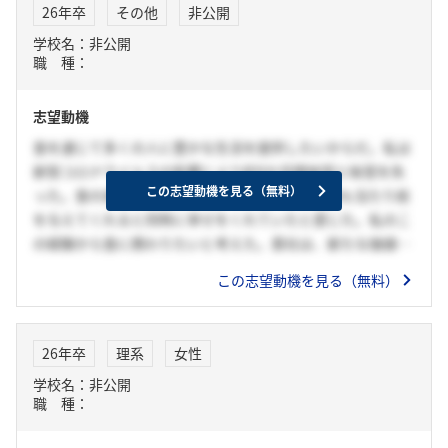
26年卒
その他
非公開
学校名：非公開
職 種：
志望動機
食を通じて多くの人に豊かな生活を提供したいからだ。私は
新型コロナウイルスの影響により約9か月間味覚と嗅覚を失
この志望動機を見る（無料）
った。食の楽しみが消えたことで、食は人生で最も当たり前
を与えてくれると同時に幸せをくれていたと感じた。私のこ
の経験から食に携わりたいと考えた。貴社は、新たな価値を
追求し続けながら、人々の食を支えている。共創を大切に
この志望動機を見る（無料）
し、国内外の課題に目を向けている貴社なら新たな食の価値
や顧客の幸せを創造できると考え志望する。
26年卒
理系
女性
学校名：非公開
職 種：