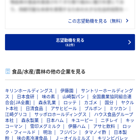
物由来の食品を創造されてきた取り組みに魅力を感じてお
り、持続可能な未来を実現するための大きな社会的役割を担
っていると認識しています。私自身も貴社の一員として、環
この志望動機を見る（無料）
境を第一に考える技術者として成長し続け、社会的価値創出
に貢献したいと考えています。
志望動機を見る
（82件）
食品/水産/農林の他の企業を見る
キリンホールディングス
伊藤園
サントリーホールディング
ス
日本食研
味の素
山崎製パン
全国農業協同組合連
合会[JA全農]
森永乳業
ロッテ
カゴメ
国分
ヤクル
ト本社
日清食品
アサヒビール
ブルボン
ミツカン
江崎グリコ
サッポロホールディングス
ハウス食品グループ
本社
森永製菓
日本ハム
キユーピー
ニチレイ
キッ
コーマン
雪印メグミルク
伊藤ハム
アサヒ飲料
ロッ
ク・フィールド
明治
フジパン
タマノイ酢
日本製
粉
味の素冷凍食品
Ｊ－オイルミルズ
キリンビバレッ