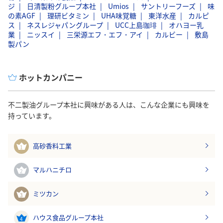
ジ
日清製粉グループ本社
Umios
サントリーフーズ
味
の素AGF
理研ビタミン
UHA味覚糖
東洋水産
カルピ
ス
ネスレジャパングループ
UCC上島珈琲
オハヨー乳
業
ニッスイ
三栄源エフ・エフ・アイ
カルビー
敷島
製パン
ホットカンパニー
不二製油グループ本社に興味がある人は、こんな企業にも興味を
持っています。
高砂香料工業
1
マルハニチロ
2
ミツカン
3
ハウス食品グループ本社
4