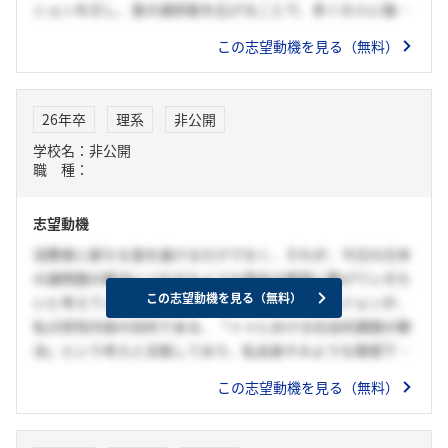
ションを示し、食の選択肢を広げることで、多くの人に価値
を届けてきた。そのような貴社の一員となり、自身の思いを
この志望動機を見る（無料）
形にし、人々の食生活をより豊かにする一助になりたいと考
え、強く志望している。
26年卒
理系
非公開
学校名：非公開
職 種：
志望動機
消費者に新たな食を届けるだけでなく、それが、今日の日本
の諸問題の解決につながるような商品の開発に繋げていきた
この志望動機を見る（無料）
いと考えているからです。貴社における今後のビジョンが、
私の研究内容の目的である、「××における社会的課題の解
決」という考えと合致しており、私自身そのような環境下で
素材の開発に勤しみたいと決心いたしました。人々の食生活
この志望動機を見る（無料）
を豊かにするだけでなく、食品素材によって××の増加など
の社会課題の解決に貢献したいです。