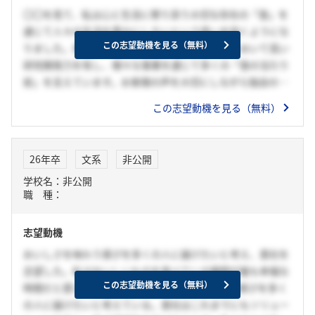
〇〇を見て、私は心と生活に寄り添う大切な存在の「食」を
通じて人々の生活を豊かにしたいという思いを抱くようにな
この志望動機を見る（無料）
りました。貴社は多彩な食シーンを支える素材において高い
研究開発力を有し、様々な事業を通じて多くの「食の当たり
前」を支えています。お客様の声を大切にしながら独自の製
品を生み出す貴社の姿勢は心と生活に寄り添った製品を開発
この志望動機を見る（無料）
したいという私の理想と重なっており、貴社で自身の想いを
実現したいと考え志望しました。
26年卒
文系
非公開
学校名：非公開
職 種：
志望動機
おいしさを味わう喜びを多くの人に届けたいと考え、貴社を
志望した。私はおいしいものを食べている瞬間が最も幸福な
この志望動機を見る（無料）
時間だと感じており、自らの業務を通じて、その喜びを多く
の人に届けたいと考えている。貴社はこれまでにもソリュー