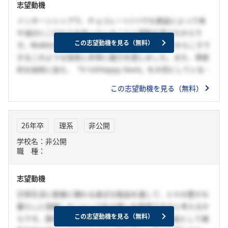
志望動機
インターンシップで、チョコレート1つでも商品によって味
や油分にこだわりを持っていることに感銘を受けたからで
この志望動機を見る（無料）
す。BtoBの企業の中でも植物性素材を扱う貴社だからこそで
きるこのような技術に非常に魅力を感じました。また、革新
的な技術に加え、「6つのHappy Seed」を大切にしている貴
社であれば私の就活の軸である「幅広い商材で消費者の心と
この志望動機を見る（無料）
身体の幸せに貢献する」が実現できると考え、貴社を強く志
望します。
26年卒
理系
非公開
学校名：非公開
職 種：
志望動機
日常生活に密接に関わる身近な製品を通して、人々の豊かな
暮らしに貢献したいという私の想いを実現できると考えるか
この志望動機を見る（無料）
らです。貴社は○○を使命とし、有限資源の代替品として植