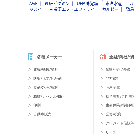
AGF
理研ビタミン
UHA味覚糖
東洋水産
カ
ッスイ
三栄源エフ・エフ・アイ
カルビー
敷
各種メーカー
金融/商社/保
電機/機械/材料
都銀/信託/外銀
医薬/化学/化粧品
地方銀行
食品/水産/農林
信用金庫
繊維/アパレル服飾
総合商社/専門商
印刷
生命保険/損害保
自動車販売
証券/投資
クレジット信販
リース