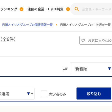
業ランキング
注目の企業・IT/DX特集
日清オイリオグループの面接情報一覧
日清オイリオグループの二次選考一覧
注目の企業特集
みんなのIT業界新卒就職人気企業ランキング
みんな
[27卒] 本選考体験記投稿キャンペーン
28卒 注目企業特集
27卒 注目企業特集
みんなのDX企業就職ブランド調査
（全6件）
お気に入り
(
102
注目のIT・DX企業特集
28卒 IT・DX企業特集
27卒 IT・DX企業特集
28卒
みんなのIT業界新卒就職人気企業ランキング
みんな
企業研究
絞り込む
内定者のみ