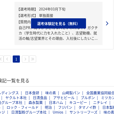
【質問内容・課題】
選考体験記を見る（無料）
自己PR、周りからどんな人といわれる？、ガクチ
カ（学生時代に力を入れたこと）、志望動機、就
活の軸/志望業界とその理由、入社後にしたいこ...
1
体験記一覧を見る
ルディングス
日本食研
味の素
山崎製パン
全国農業協同組
ヤクルト本社
日清食品
アサヒビール
ブルボン
ミツカ
品グループ本社
森永製菓
日本ハム
キユーピー
ニチレイ
料
ロック・フィールド
明治
フジパン
タマノイ酢
日本製
ッジ
日清製粉グループ本社
Umios
サントリーフーズ
味の