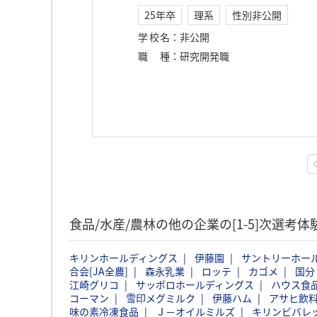
25年卒
理系
性別非公開
学校名
：
非公開
職種
：
研究開発職
食品/水産/農林の他の企業の[1-5]次選考
キリンホールディングス
伊藤園
サントリーホー
合会[JA全農]
森永乳業
ロッテ
カゴメ
国分
江崎グリコ
サッポロホールディングス
ハウス食
コーマン
雪印メグミルク
伊藤ハム
アサヒ飲
味の素冷凍食品
Ｊ－オイルミルズ
キリンビバレ