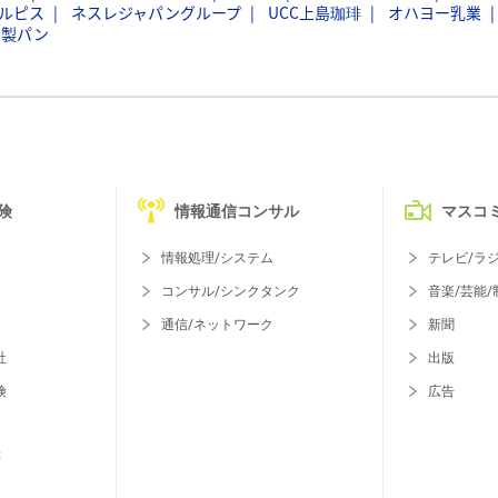
ルピス
ネスレジャパングループ
UCC上島珈琲
オハヨー乳業
島製パン
険
情報通信コンサル
マスコ
情報処理/システム
テレビ/ラ
コンサル/シンクタンク
音楽/芸能/
通信/ネットワーク
新聞
社
出版
険
広告
等