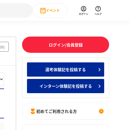
イベント
ログイン
ヘルプ
Event
の新卒就職人気企業ランキング
みんなのインターン人気企業ランキン
直近のイベント一覧
ログイン/会員登録
00
)
もっと見る
 IT・DX現場社員インタビュー
選考体験記を投稿する
の新卒就職人気企業ランキング
みんなのインターン人気企業ランキン
インターン体験記を投稿する
初めてご利用される方