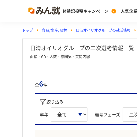
体験記投稿キャンペーン
人気企
トップ
食品/水産/農林
日清オイリオグループの就活情報
Post
Ranking
PickUp
投稿する
ランキングを見る
注目の企業特集
日清オイリオグループの二次選考情報一覧
面接・GD・人数・雰囲気・質問内容
Vote
投票する
6
全
件
動画で知ろう！業界・
絞り込み
卒年
選考フェーズ