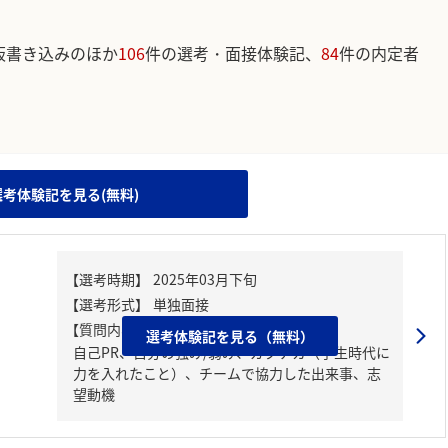
板書き込みのほか
106
件の選考・面接体験記、
84
件の内定者
。
選考体験記を見る(無料)
【質問内容・課題】
選考体験記を見る（無料）
自己PR、自分の強み/弱み、ガクチカ（学生時代に
力を入れたこと）、チームで協力した出来事、志
望動機