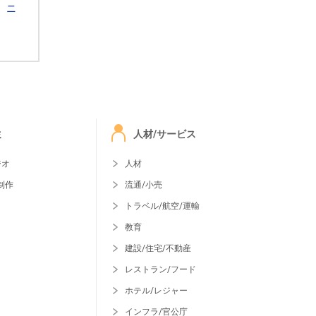
ニ
ミ
人材/サービス
ジオ
人材
制作
流通/小売
トラベル/航空/運輸
教育
建設/住宅/不動産
レストラン/フード
ホテル/レジャー
インフラ/官公庁