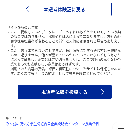
本選考体験記に戻る
サイトからのご注意
ここに掲載しているデータは、「こうすれば必ずうまくいく」という類
のものではありません。採用過程は人によって異なりますし、方針の変
更や採用担当者が変わることで前年と大幅に変更される場合もありえま
す。
また、言うまでもないことですが、採用過程に対する感じ方は主観的な
ものに過ぎません。他人が誉めているからといってかならずしもあなた
にとって望ましい企業とは言い切れませんし、ここで評価の高くない企
業であっても素晴らしい企業はあるはずです。
掲載された内容の真偽、評価の信頼性について当サイトは保証しかねま
す。あくまでも「一つの結果」として参考程度にとどめてください。
本選考体験を投稿する
キーワード
みん就の使い方
学生認証
合同企業説明会
インターン
授業評価