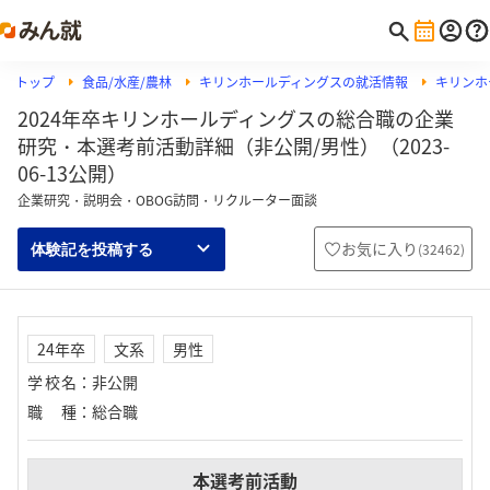
トップ
食品/水産/農林
キリンホールディングスの就活情報
キリンホ
2024年卒キリンホールディングスの総合職の企業
研究・本選考前活動詳細（非公開/男性）（2023-
06-13公開）
企業研究・説明会・OBOG訪問・リクルーター面談
お気に入り
(
32462
)
体験記を投稿する
24年卒
文系
男性
学校名
：
非公開
職種
：
総合職
本選考前活動