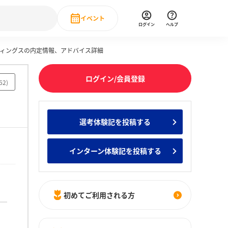
イベント
ログイン
ヘルプ
ディングスの内定情報、アドバイス詳細
Event
の新卒就職人気企業ランキング
みんなのインターン人気企業ランキン
直近のイベント一覧
ログイン/会員登録
62
)
もっと見る
 IT・DX現場社員インタビュー
選考体験記を投稿する
の新卒就職人気企業ランキング
みんなのインターン人気企業ランキン
インターン体験記を投稿する
初めてご利用される方