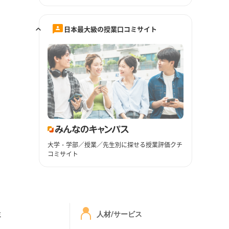
日本最大級の授業口コミサイト
大学・学部／授業／先生別に探せる授業評価クチ
コミサイト
ミ
人材/サービス