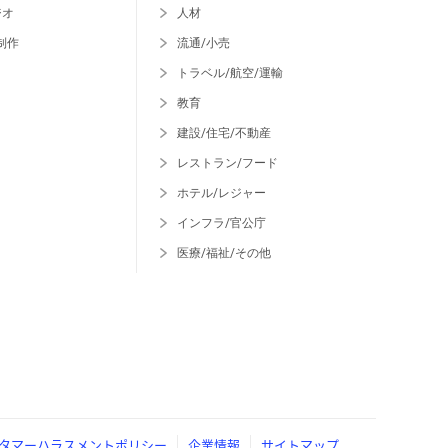
ジオ
人材
制作
流通/小売
トラベル/航空/運輸
教育
建設/住宅/不動産
レストラン/フード
ホテル/レジャー
インフラ/官公庁
医療/福祉/その他
タマーハラスメントポリシー
企業情報
サイトマップ