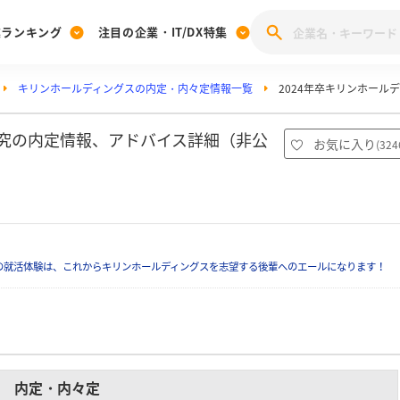
業ランキング
注目の企業・IT/DX特集
キリンホールディングスの内定・内々定情報一覧
2024年卒キリンホール
注目の企業特集
みんなのIT業界新卒就職人気企業ランキング
みんな
[27卒] 本選考体験記投稿キャンペーン
28卒 注目企業特集
27卒 注目企業特集
みんなのDX企業就職ブランド調査
研究の内定情報、アドバイス詳細（非公
お気に入り
(
324
注目のIT・DX企業特集
28卒 IT・DX企業特集
27卒 IT・DX企業特集
28卒
みんなのIT業界新卒就職人気企業ランキング
みんな
企業研究
の就活体験は、これからキリンホールディングスを志望する後輩へのエールになります！
内定・内々定