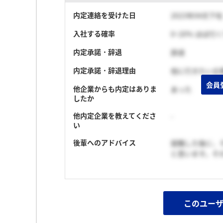
内定連絡を受けた日
2023年04月下旬
入社する確率
0~20% ほぼ行
内定承諾・辞退
辞退
内定承諾・辞退理由
他に行きたい企
会員
他企業からも内定はありま
あった
したか
他内定企業を教えてくださ
-
い
後輩へのアドバイス
就職した後に、
と思います。そ
このユー