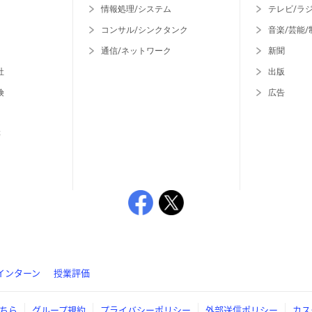
情報処理/システム
テレビ/ラ
コンサル/シンクタンク
音楽/芸能/
通信/ネットワーク
新聞
社
出版
険
広告
等
インターン
授業評価
ちら
グループ規約
プライバシーポリシー
外部送信ポリシー
カス