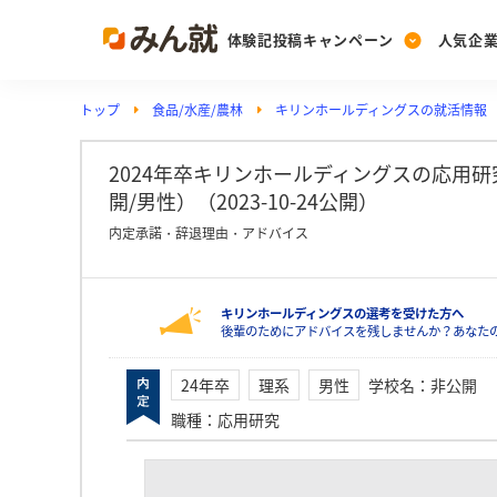
体験記投稿キャンペーン
人気企
トップ
食品/水産/農林
キリンホールディングスの就活情報
Post
Ranking
PickUp
投稿する
ランキングを見る
注目の企業特集
2024年卒キリンホールディングスの応用
開/男性）（2023-10-24公開）
内定承諾・辞退理由・アドバイス
Vote
投票する
キリンホールディングスの選考を受けた方へ
動画で知ろう！業界・
後輩のためにアドバイスを残しませんか？あなた
24年卒
理系
男性
学校名
：
非公開
職種
：
応用研究