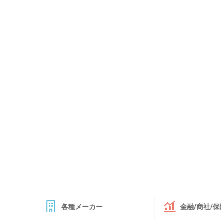
各種メーカー
金融/商社/保