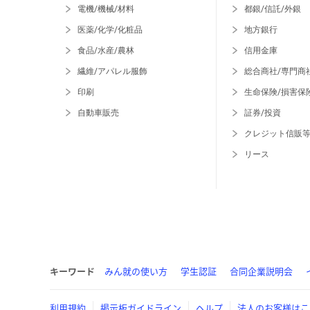
電機/機械/材料
都銀/信託/外銀
医薬/化学/化粧品
地方銀行
食品/水産/農林
信用金庫
繊維/アパレル服飾
総合商社/専門商
印刷
生命保険/損害保
自動車販売
証券/投資
クレジット信販
リース
キーワード
みん就の使い方
学生認証
合同企業説明会
利用規約
掲示板ガイドライン
ヘルプ
法人のお客様はこ