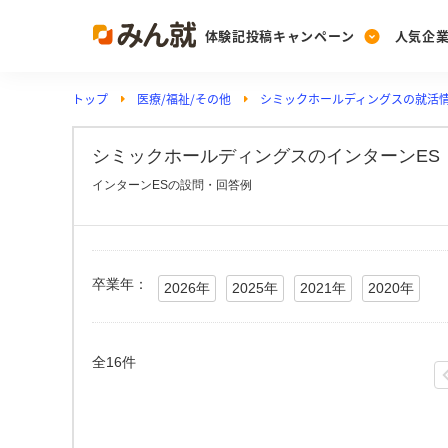
体験記投稿キャンペーン
人気企
トップ
医療/福祉/その他
シミックホールディングスの就活
Post
Ranking
PickUp
投稿する
ランキングを見る
注目の企業特集
シミックホールディングスのインターンES（
インターンESの設問・回答例
Vote
投票する
動画で知ろう！業界・
卒業年：
2026年
2025年
2021年
2020年
全16件