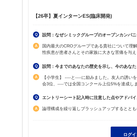
【26卒】夏インターンES(臨床開発)
設問：なぜシミックグループのオープンカンパニー
国内最大のCROグループである貴社について理解
性疾患が患者さんとその家族に大きな苦痛を与え
設問：今までのあなたの歴史を示し、今のあなたを
【小学生】 ----と----に励みました。友人の
会3位、----では全国コンクール上位5%を達成
エントリーシート記入時に注意した点やアドバイ
論理構成を繰り返しブラッシュアップするととも