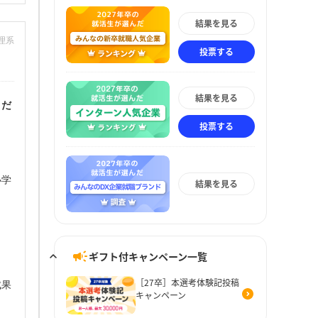
結果を見る
：理系
投票する
結果を見る
くだ
投票する
小学
結果を見る
ギフト付キャンペーン一覧
［27卒］本選考体験記投稿
成果
キャンペーン