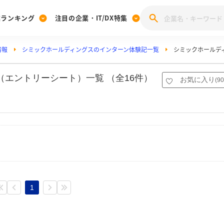
業ランキング
注目の企業・IT/DX特集
情報
シミックホールディングスのインターン体験記一覧
シミックホールデ
注目の企業特集
みんなのIT業界新卒就職人気企業ランキング
みんな
[27卒] 本選考体験記投稿キャンペーン
28卒 注目企業特集
27卒 注目企業特集
みんなのDX企業就職ブランド調査
エントリーシート）一覧 （全16件）
お気に入り
(
90
注目のIT・DX企業特集
28卒 IT・DX企業特集
27卒 IT・DX企業特集
28卒
みんなのIT業界新卒就職人気企業ランキング
みんな
企業研究
1