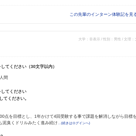
この先輩のインターン体験記を見
大学：非表示 / 性別：男性 / 文理
してください（30文字以内）
人間
をしてください
をしてください。
。800点を目標とし、1年かけて4回受験する事で課題を解消しながら目標を
壁も泥臭くドリルみたく進み続け