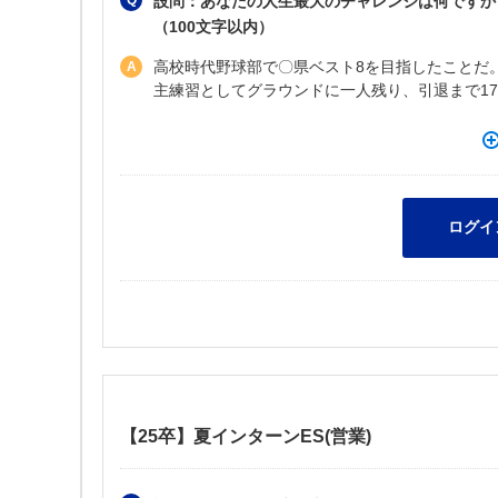
設問：あなたの人生最大のチャレンジは何ですか
（100文字以内）
高校時代野球部で〇県ベスト8を目指したことだ
主練習としてグラウンドに一人残り、引退まで1
【25卒】夏インターンES(営業)