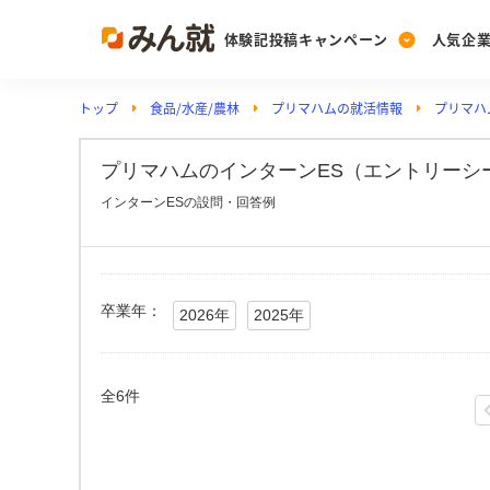
体験記投稿キャンペーン
人気企
トップ
食品/水産/農林
プリマハムの就活情報
プリマハ
Post
Ranking
PickUp
投稿する
ランキングを見る
注目の企業特集
プリマハムのインターンES（エントリーシー
インターンESの設問・回答例
Vote
投票する
動画で知ろう！業界・
卒業年：
2026年
2025年
全6件