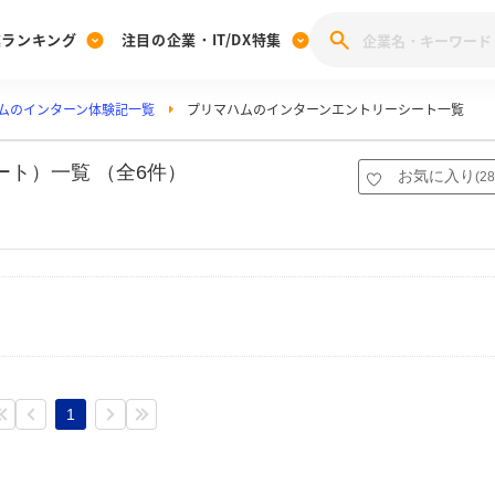
業ランキング
注目の企業・IT/DX特集
ムのインターン体験記一覧
プリマハムのインターンエントリーシート一覧
注目の企業特集
みんなのIT業界新卒就職人気企業ランキング
みんな
[27卒] 本選考体験記投稿キャンペーン
28卒 注目企業特集
27卒 注目企業特集
みんなのDX企業就職ブランド調査
ト）一覧 （全6件）
お気に入り
(
28
注目のIT・DX企業特集
28卒 IT・DX企業特集
27卒 IT・DX企業特集
28卒
みんなのIT業界新卒就職人気企業ランキング
みんな
企業研究
1