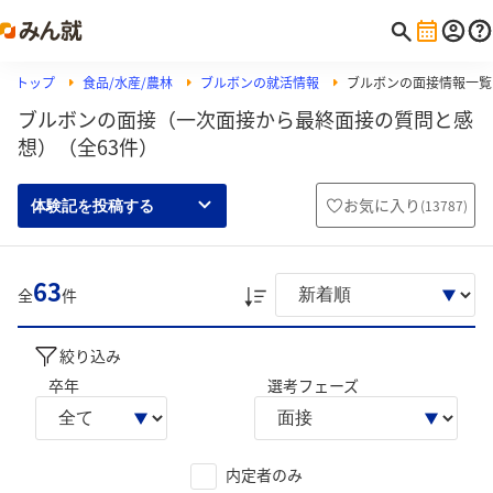
トップ
食品/水産/農林
ブルボンの就活情報
ブルボンの面接情報一覧
ブルボンの面接（一次面接から最終面接の質問と感
想）（全63件）
お気に入り
(
13787
)
体験記を投稿する
63
全
件
絞り込み
卒年
選考フェーズ
内定者のみ