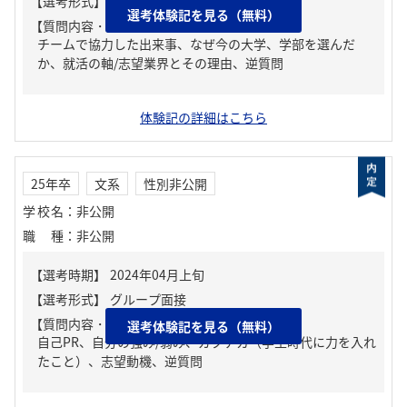
選考体験記を見る（無料）
【質問内容・課題】
チームで協力した出来事、なぜ今の大学、学部を選んだ
か、就活の軸/志望業界とその理由、逆質問
体験記の詳細はこちら
25年卒
文系
性別非公開
学校名
：
非公開
職種
：
非公開
【質問内容・課題】
選考体験記を見る（無料）
自己PR、自分の強み/弱み、ガクチカ（学生時代に力を入れ
たこと）、志望動機、逆質問