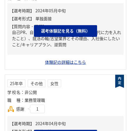
【質問内容・課題】
選考体験記を見る（無料）
自己PR、自分の強み/弱み、ガクチカ（学生時代に力を入れ
たこと）、就活の軸/志望業界とその理由、入社後にしたい
こと/キャリアプラン、逆質問
体験記の詳細はこちら
25年卒
その他
女性
学校名
：
非公開
職種
：
業務管理職
感謝
1