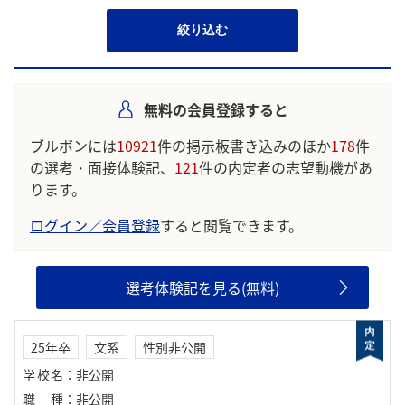
絞り込む
無料の会員登録すると
ブルボンには
10921
件の掲示板書き込みのほか
178
件
の選考・面接体験記、
121
件の内定者の志望動機があ
ります。
ログイン／会員登録
すると閲覧できます。
選考体験記を見る(無料)
25年卒
文系
性別非公開
学校名
：
非公開
職種
：
非公開