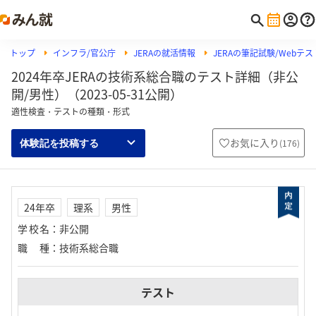
トップ
インフラ/官公庁
JERAの就活情報
JERAの筆記試験/Webテス
2024年卒JERAの技術系総合職のテスト詳細（非公
開/男性）（2023-05-31公開）
適性検査・テストの種類・形式
お気に入り
(
176
)
体験記を投稿する
24年卒
理系
男性
学校名
：
非公開
職種
：
技術系総合職
テスト