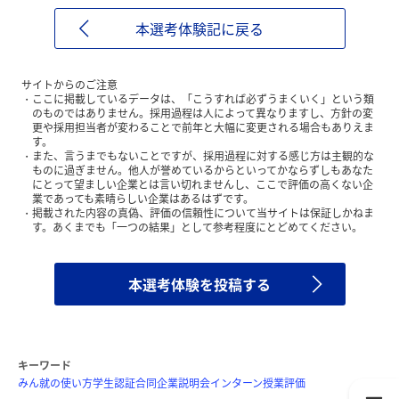
本選考体験記に戻る
サイトからのご注意
ここに掲載しているデータは、「こうすれば必ずうまくいく」という類
のものではありません。採用過程は人によって異なりますし、方針の変
更や採用担当者が変わることで前年と大幅に変更される場合もありえま
す。
また、言うまでもないことですが、採用過程に対する感じ方は主観的な
ものに過ぎません。他人が誉めているからといってかならずしもあなた
にとって望ましい企業とは言い切れませんし、ここで評価の高くない企
業であっても素晴らしい企業はあるはずです。
掲載された内容の真偽、評価の信頼性について当サイトは保証しかねま
す。あくまでも「一つの結果」として参考程度にとどめてください。
本選考体験を投稿する
キーワード
みん就の使い方
学生認証
合同企業説明会
インターン
授業評価