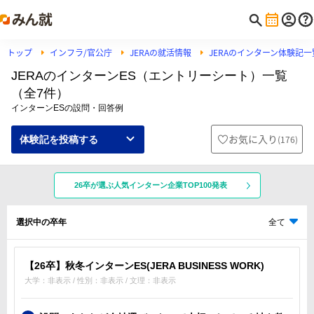
トップ
インフラ/官公庁
JERAの就活情報
JERAのインターン体験記一
JERAのインターンES（エントリーシート）一覧
（全7件）
インターンESの設問・回答例
お気に入り
(
176
)
体験記を投稿する
26卒が選ぶ人気インターン企業TOP100発表
選択中の卒年
全て
【26卒】秋冬インターンES(JERA BUSINESS WORK)
大学：非表示 / 性別：非表示 / 文理：非表示