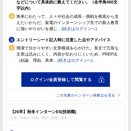
などについて具体的に教えてください。（全半角400文
字以内）
将来にわたって、人々や社会の成長・挑戦を根底から支
えたいからだ。架電のインターンシップ先での新人教育
に強いやりがいを感じ
エントリーシート記入時に注意した点やアドバイス
簡潔で分かりやすい文章構成を心がけた。長文で冗長な
文章は読みにくく、内容が伝わりにくいため、PREP法
（結論、理由、具体
この先輩のインターン体験記を見る
【26卒】秋冬インターンES(技術職)
大学：非表示 / 性別：男性 / 文理：理系