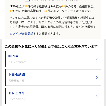
JERAには
156
件の掲示板書き込みのほか
21
件の選考・面接体験記、
17
件の内定者の志望動機、
16
件のエントリーシートがあります。
その他にみん就に集まった約2万9000件の企業掲示板や就活生によ
る面接、WEBテスト、リアルタイムの内定情報をご覧いただけま
す。内定者の志望動機、ESを参考に就活に挑もう。※パクり厳禁！
ログイン/会員登録
すると閲覧できます。
この企業をお気に入り登録した学生はこんな企業を見ています
INPEX
インフラ/官公庁
トヨタ紡織
電機/機械/材料
ＥＮＥＯＳ
インフラ/官公庁