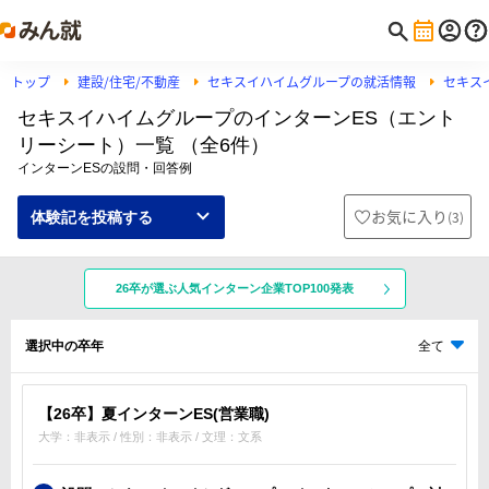
トップ
建設/住宅/不動産
セキスイハイムグループの就活情報
セキス
セキスイハイムグループのインターンES（エント
リーシート）一覧 （全6件）
インターンESの設問・回答例
お気に入り
(
3
)
体験記を投稿する
26卒が選ぶ人気インターン企業TOP100発表
選択中の卒年
全て
【26卒】夏インターンES(営業職)
大学：非表示 / 性別：非表示 / 文理：文系