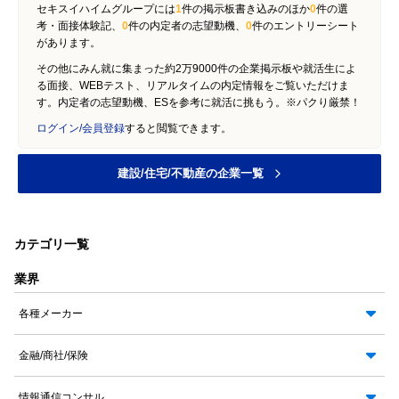
セキスイハイムグループには
1
件の掲示板書き込みのほか
0
件の選
考・面接体験記、
0
件の内定者の志望動機、
0
件のエントリーシート
があります。
その他にみん就に集まった約2万9000件の企業掲示板や就活生によ
る面接、WEBテスト、リアルタイムの内定情報をご覧いただけま
す。内定者の志望動機、ESを参考に就活に挑もう。※パクり厳禁！
ログイン/会員登録
すると閲覧できます。
建設/住宅/不動産の企業一覧
カテゴリ一覧
業界
各種メーカー
金融/商社/保険
情報通信コンサル