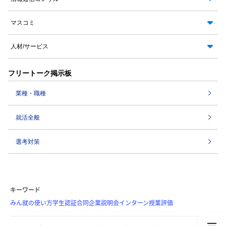
マスコミ
人材/サービス
フリートーク掲示板
業種・職種
就活全般
選考対策
キーワード
みん就の使い方
学生認証
合同企業説明会
インターン
授業評価