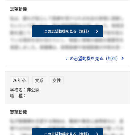
志望動機
私は、誰もが安心して医療を受けられる社会の実現に貢献し
たいという思いから、国立病院機構を志望しました。地域活
この志望動機を見る（無料）
動を通じて、高齢者や障害のある方が医療制度に不安を抱え
ている現状を目の当たりにし、制度と現場の接続の重要性を
実感しました。貴機構は、政策医療や地域医療の中核を担
い、社会的弱者への支援にも力を入れている点に強く共感し
この志望動機を見る（無料）
ています。私は、事務職として正確かつ丁寧な対応を心が
け、医療現場を支える縁の下の力持ちとして貢献したいと考
えています。
26年卒
文系
女性
学校名：非公開
職 種：
志望動機
私が御機構を志望する理由は、難病や重症心身障害など、民
間では対応が難しい政策医療に対しての受入体制が整ってお
この志望動機を見る（無料）