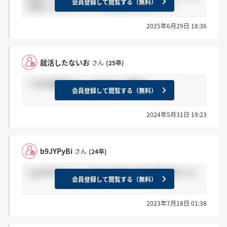
会員登録して閲覧する（無料）
な感じに来ますか？不合格通知も来ますか？
2025年6月29日 18:36
就活したないお
さん
(25卒)
一次の結果来た人いますか？ 感謝！
会員登録して閲覧する（無料）
2024年5月31日 19:23
b9JYPyBi
さん
(24卒)
＞grdY95qtさん 14日のお昼頃に案内通知来ました
会員登録して閲覧する（無料）
2023年7月18日 01:38