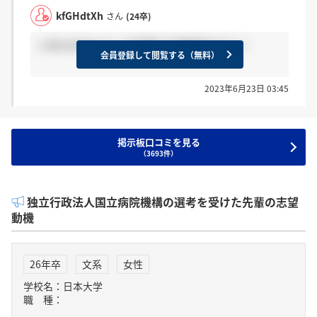
kfGHdtXh
さん
(24卒)
＞fehr3r9hgaさん 合否問わず連絡来ますよ！
会員登録して閲覧する（無料）
2023年6月23日 03:45
掲示板口コミを見る
（3693件）
独立行政法人国立病院機構の選考を受けた先輩の志望
動機
26年卒
文系
女性
学校名：日本大学
職 種：