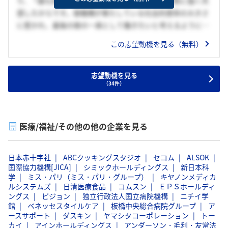
り、「誰も取り残さない医療」を実現している姿勢に強く共
感したからです。御機構が果たしている社会的使命の大きさ
に惹かれ、最後の砦の一員として働きたいと考えるようにな
りました。
この志望動機を見る（無料）
私は〇〇でのアルバイトを通して、お客様が何を求めてい
るのかを自ら考え、ニーズに合わせた提案を行ってきまし
た。その結果、感謝の言葉をいただけた際には、人の役に立
志望動機を見る
（34件）
つことが自分の原動力であると実感しました。
御機構では医療従事者のサポートをし、病院を影から支え
ることで地域医療に貢献していきたいです。
医療/福祉/その他の他の企業を見る
日本赤十字社
ABCクッキングスタジオ
セコム
ALSOK
国際協力機構[JICA]
シミックホールディングス
新日本科
学
ミス・パリ（ミス・パリ・グループ）
キヤノンメディカ
ルシステムズ
日清医療食品
コムスン
ＥＰＳホールディ
ングス
ピジョン
独立行政法人国立病院機構
ニチイ学
館
ベネッセスタイルケア
板橋中央総合病院グループ
ア
ースサポート
ダスキン
ヤマシタコーポレーション
トー
カイ
アインホールディングス
アンダーソン・毛利・友常法