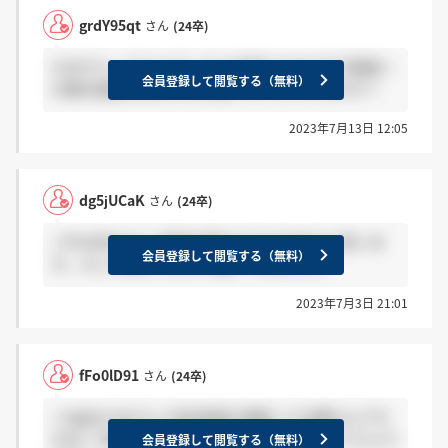
grdY95qt
さん
(24卒)
九州グループコメディカルを受けられた方で面接へ
会員登録して閲覧する（無料）
の案内通知が来られた方はいらっしゃいますか？
2023年7月13日 12:05
dg5jUCaK
さん
(24卒)
＞fFo0lD91さん 辞退の時だけで大丈夫だと思いま
会員登録して閲覧する（無料）
す。少し不安だったので聞いてみました。
2023年7月3日 21:01
fFo0lD91
さん
(24卒)
＞dg5jUCaKさん 内定承諾の連絡って必要なんです
かね？ 辞退の時だけ連絡すればいいと思ってたんで
会員登録して閲覧する（無料）