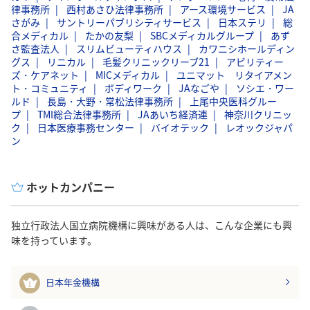
律事務所
西村あさひ法律事務所
アース環境サービス
JA
さがみ
サントリーパブリシティサービス
日本ステリ
総
合メディカル
たかの友梨
SBCメディカルグループ
あず
さ監査法人
スリムビューティハウス
カワニシホールディン
グス
リニカル
毛髪クリニックリーブ21
アビリティー
ズ・ケアネット
MICメディカル
ユニマット リタイアメン
ト・コミュニティ
ボディワーク
JAなごや
ソシエ・ワー
ルド
長島・大野・常松法律事務所
上尾中央医科グルー
プ
TMI総合法律事務所
JAあいち経済連
神奈川クリニッ
ク
日本医療事務センター
バイオテック
レオックジャパ
ン
ホットカンパニー
独立行政法人国立病院機構に興味がある人は、こんな企業にも興
味を持っています。
日本年金機構
1