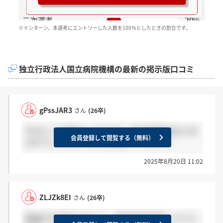
※インターン、本選考にエントリーした人数を100％としたときの割合です。
独立行政法人国立病院機構の最新の掲示版口コミ
gPssJAR3
さん
(26卒)
今のところ連絡ないのですが、内定者懇談会などあ
会員登録して閲覧する（無料）
るのでしょうか。わかる方教えてください！
2025年8月20日 11:02
ZLJZk8EI
さん
(26卒)
面接が今日終わりました。採用候補者通知ってどん