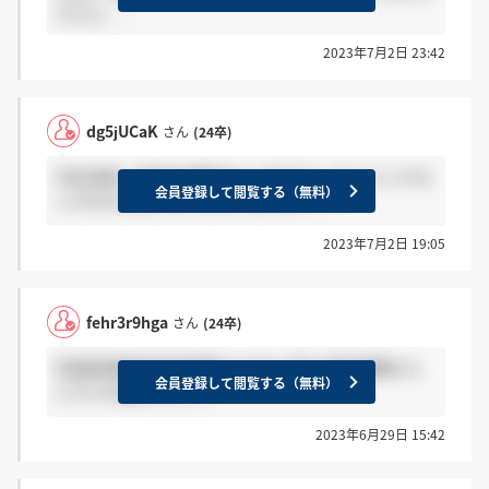
すけど、、
2023年7月2日 23:42
dg5jUCaK
さん
(24卒)
内定承諾、辞退の連絡はいつまでにしないといけな
会員登録して閲覧する（無料）
いか分かる方いらっしゃいますか？？
2023年7月2日 19:05
fehr3r9hga
さん
(24卒)
地域医療機能推進機構(JCHO)と国立病院機構なら
会員登録して閲覧する（無料）
どちらを選びますか？
2023年6月29日 15:42