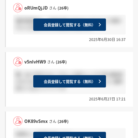
oRUmQjJD
さん
(26卒)
最終面接終了。天命を待つのみなんだけどこれ聞か
会員登録して閲覧する（無料）
れたら合格かもとかあるんかねこれ。
2025年6月30日 16:37
v5nIvHW9
さん
(26卒)
驚くほど手応えなくてむしろ清々しいです笑 面接官
の方々はとても優しく終始和やかな面接でした 最終
会員登録して閲覧する（無料）
控えてる方ファイトです
2025年6月27日 17:21
OK89vSmx
さん
(26卒)
訪問なしで内定でましたよ