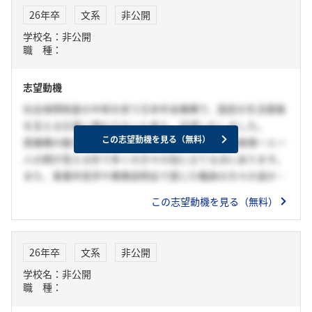
理解を広めるための広報や相談対応にも積極的に取り組み、
26年卒
文系
非公開
国民から信頼される年金運営を支えたいと考えております。
学校名：非公開
職 種：
志望動機
社会保障制度の中核を担う日本年金機構で、国民の生活基盤
を支える仕事に携わりたいと考え、志望いたしました。
この志望動機を見る（無料）
貴機構の魅力は、高い公共性を持ちながら、利用者様一人一
人の顔が見える形で多くの方々の役に立てる点にあります。
また、事業所見学や業務説明会で感じた職員の方々の温かな
雰囲気や、競争ではなく協力を重視する職場環境に強く惹か
この志望動機を見る（無料）
れました。湯葉販売店でのアルバイトでは、お客様との対話
を大切にしながら、一人一人のニーズに合わせた商品提案と
丁寧な説明を行ってきました。この経験で培った対話力とコ
26年卒
文系
非公開
ミュニケーション能力を活かし、年金相談の業務でも、利用
学校名：非公開
者様の立場に立った分かりやすい対応を実践していきたいと
職 種：
考えています。
入構後は、充実した福利厚生のもと、安定した環境で業務に