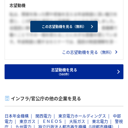
志望動機
専念し、正確な知識と誠実な対応で利用者様の不安解消に努
めるとともに、持続可能な制度運営に貢献できる職員として
私は、障害を負った際や老後を支える年金制度に深い魅力を
成長することを目指しています。????????????????
感じ、この制度を運営する貴機構への入社を志望しました。
この志望動機を見る（無料）
全国民に奉仕することは一個人では難しいですが、貴機構で
働くことでその一端を担えることに大きな意義を感じていま
す。年金制度に関するセミナーでは、国民の制度理解を深め
る取り組みの重要性を学びました。また、職員の方が「公的
この志望動機を見る（無料）
機関でお金に関する業務を行う以上、間違いは許されない」
と話されていたことが印象的で、高い責任感が求められる仕
事だと強く感じました。私自身のこれまでの経験を通じて培
志望動機を見る
（560件）
った責任感を活かし、貴機構の一員として日本社会全体に貢
献できる存在になりたいと考えています。
インフラ/官公庁の他の企業を見る
日本年金機構
関西電力
東京電力ホールディングス
中部
電力
東京ガス
ＥＮＥＯＳ
大阪ガス
東北電力
警視
庁
九州電力
独立行政法人都市再生機構（UR都市機構）