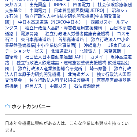
東邦ガス
出光興産
INPEX
四国電力
社会保険診療報酬
支払基金
中国電力
日本貿易振興機構[JETRO]
昭和シェ
ル石油
独立行政法人宇宙航空研究開発機構[宇宙開発事業
団]
中日本高速道路（NEXCO中日本）
西部ガスホールディ
ングス
独立行政法人高齢・障害者雇用支援機構
西日本高速
道路
電源開発
独立行政法人労働者健康安全機構
コスモ
石油
東日本高速道路
首都高速道路
独立行政法人中小企
業基盤整備機構[中小企業総合事業団]
沖縄電力
JR東日本ス
テーションサービス
北海道電力
北陸電力
京葉瓦斯
自衛隊
社団法人日本自動車連盟[JAF]
カメイ
阪神高速道
路
独立行政法人鉄道建設・運輸施設整備支援機構[鉄道建設公
団]
独立行政法人産業技術総合研究所
埼玉県警
独立行政
法人日本原子力研究開発機構
北海道ガス
独立行政法人国際
交流基金
独立行政法人科学技術振興機構
医薬品医療機器整
備機構
静岡ガス
中部ガス
石油資源開発
ホットカンパニー
日本年金機構に興味がある人は、こんな企業にも興味を持ってい
ます。