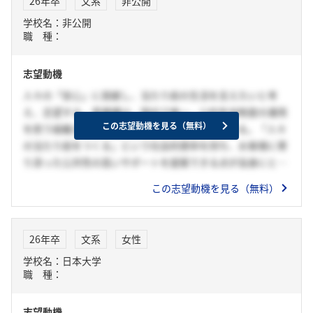
26年卒
文系
非公開
学校名：非公開
職 種：
志望動機
人々の「安心」に貢献し、当たり前の生活を支えたいと考
え、志望する。貴機構は、国内で唯一、公的年金制度の運用
この志望動機を見る（無料）
を担う組織として、人々の生活の基盤を作っている。「人々
の当たり前をつくる」という社会的使命を持ち、お客様に寄
り添った公共性の高いサポートを提案できる点が自身にとっ
て魅力的だ。私は、サークルで主務として活動する中で、責
この志望動機を見る（無料）
任感を持ち、人の為に全うすることにやりがいを感じてき
た。また、この経験で、人と信頼を構築する力や、広い視野
を持ち柔軟に対応する力を身に付けた。貴機構に入構した際
26年卒
文系
女性
には、培った力を活かし、お客様視点で自身に出来ることを
学校名：日本大学
模索し、人々の「当たり前」を守りたい。
職 種：
志望動機