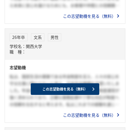
え未来に安心を届けるためにも、お客様や仲間との信頼関係
構築ができる自身の能力を活かして、それぞれ異なる事情や
この志望動機を見る（無料）
考えを持ったお客様一人一人に寄り添いたい。また、一緒に
働く仲間と切磋琢磨し、お客様の相談に対して真摯に耳を傾
け、どのような内容にも応じることができる年金のプロフェ
26年卒
文系
男性
ッショナルとして活躍したい。
学校名：関西大学
職 種：
志望動機
私は、国民生活の基盤である年金制度を支え、人々の安心を
守る仕事に携わりたいと考え、日本年金機構を志望いたしま
この志望動機を見る（無料）
した。年金は、少子高齢化の進展に伴い持続的な制度運営が
強く求められており、正確な事務処理や丁寧な対応が制度へ
の信頼を左右すると考えます。私はこれまでの経験を通じて
培った誠実さと粘り強さを活かし、一人ひとりに寄り添いな
この志望動機を見る（無料）
がら正確かつ迅速に業務を遂行することで、国民が安心して
将来を描ける社会の実現に貢献したいです。また、制度への