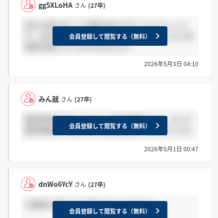
gg5XLoHA
さん
(27卒)
自分も落ちました 学歴が足りなかったんでしょう
か... 自分は日東駒専なのですが、よろしかったら学
会員登録して閲覧する（無料）
校群を教えていただけませんか？
2026年5月3日 04:10
みん就
さん
(27卒)
最終面接まで行ったけど、案の定落ちてた。なんで
会員登録して閲覧する（無料）
最終面接まで進めたのか理由を教えて欲しかったわ
2026年5月1日 00:47
dnWo6YcY
さん
(27卒)
公務員の滑り止めで受ける人いますか？
会員登録して閲覧する（無料）