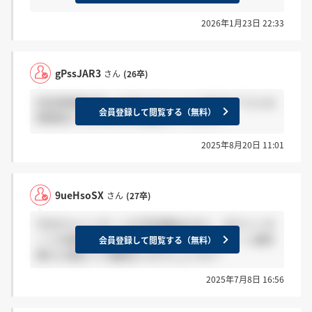
2026年1月23日 22:33
gPssJAR3
さん
(26卒)
内定者懇談会行った方いらっしゃいますか？どんな
会員登録して閲覧する（無料）
雰囲気だったかよければ教えてください！
2025年8月20日 11:01
9ueHsoSX
さん
(27卒)
今日からインターンの予約開始なのに、まだインタ
ーンの選考結果の連絡が来ません。インターン選考
会員登録して閲覧する（無料）
落ちた場合って連絡ないのでしょうか？
2025年7月8日 16:56