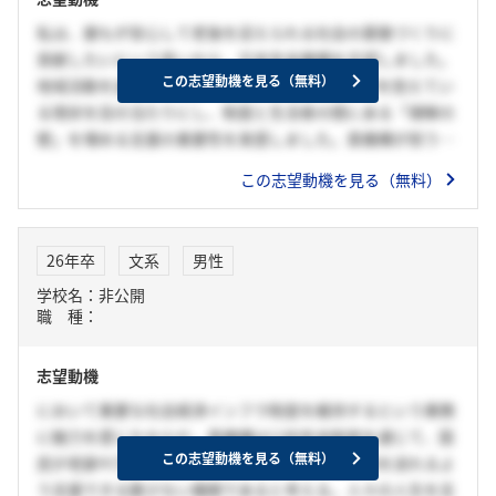
私は、誰もが安心して老後を迎えられる社会の基盤づくりに
貢献したいという思いから、日本年金機構を志望しました。
この志望動機を見る（無料）
地域活動を通じて、高齢者が制度の複雑さに不安を抱えてい
る現状を目の当たりにし、制度と生活者の間にある「理解の
壁」を埋める支援の重要性を実感しました。貴機構が担う年
金制度の正確な運用と丁寧な対応は、国民の信頼を支える根
この志望動機を見る（無料）
幹であり、私は事務職として誠実かつ迅速な業務を通じて、
その信頼の一端を担いたいと考えて志望しました。
26年卒
文系
男性
学校名：非公開
職 種：
志望動機
において重要な社会経済インフラ制度を維持するという業務
に魅力を感じたからだ。貴機構は公的年金制度を通じて、国
この志望動機を見る（無料）
民が老齢や万が一の起こった際でも安心して生活を送れるよ
う支援できる数少ない機関であると考える。人々の人生を支