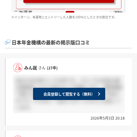
※インターン、本選考にエントリーした人数を100％としたときの割合です。
日本年金機構の最新の掲示版口コミ
みん就
さん
(27卒)
自分九州の低ランク大学です。 Fランでも年金の適
正検査通ったので俯かないで邁進します。 最終面接
で落ちた原因としては、写真貼ってないのと年金へ
会員登録して閲覧する（無料）
のアピールがあと一足足りなかったのだと反省して
います。
2026年5月3日 20:18