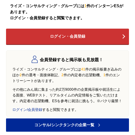
ライズ・コンサルティング・グループには
1
件のインターンESが
あります。
ログイン・会員登録すると閲覧できます。
ログイン・会員登録
会員登録すると掲示板も見放題！
ライズ・コンサルティング・グループには
41
件の掲示板書き込みの
ほか
2
件の選考・面接体験記、
2
件の内定者の志望動機、
1
件のエン
トリーシートがあります。
その他にみん就に集まった約2万9000件の企業掲示板や就活生によ
る面接、WEBテスト、リアルタイムの内定情報をご覧いただけま
す。内定者の志望動機、ESを参考に就活に挑もう。※パクり厳禁！
ログイン/会員登録
すると閲覧できます。
コンサル/シンクタンクの企業一覧