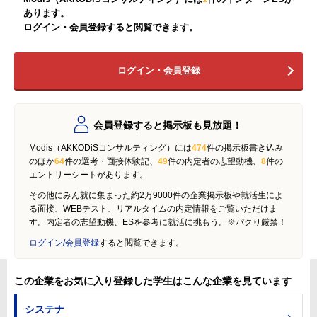
あります。
ログイン・会員登録すると閲覧できます。
ログイン・会員登録
会員登録すると掲示板も見放題！
Modis（AKKODiSコンサルティング）には
474
件の掲示板書き込み
のほか
64
件の選考・面接体験記、
49
件の内定者の志望動機、
8
件の
エントリーシートがあります。
その他にみん就に集まった約2万9000件の企業掲示板や就活生によ
る面接、WEBテスト、リアルタイムの内定情報をご覧いただけま
す。内定者の志望動機、ESを参考に就活に挑もう。※パクり厳禁！
ログイン/会員登録
すると閲覧できます。
この企業をお気に入り登録した学生はこんな企業を見ています
システナ