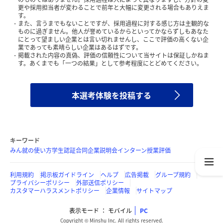
更や採用担当者が変わることで前年と大幅に変更される場合もありえま
す。
また、言うまでもないことですが、採用過程に対する感じ方は主観的な
ものに過ぎません。他人が誉めているからといってかならずしもあなた
にとって望ましい企業とは言い切れませんし、ここで評価の高くない企
業であっても素晴らしい企業はあるはずです。
掲載された内容の真偽、評価の信頼性について当サイトは保証しかねま
す。あくまでも「一つの結果」として参考程度にとどめてください。
本選考体験を投稿する
キーワード
みん就の使い方
学生認証
合同企業説明会
インターン
授業評価
利用規約
掲示板ガイドライン
ヘルプ
広告掲載
グループ規約
プライバシーポリシー
外部送信ポリシー
カスタマーハラスメントポリシー
企業情報
サイトマップ
表示モード
モバイル
PC
Copyright © Minshu Inc. All rights reserved.