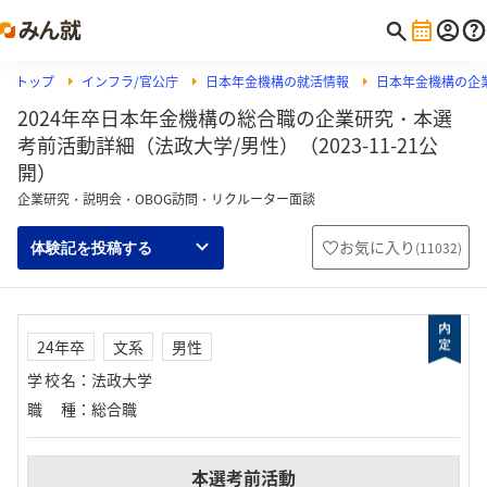
トップ
インフラ/官公庁
日本年金機構の就活情報
日本年金機構の企
2024年卒日本年金機構の総合職の企業研究・本選
考前活動詳細（法政大学/男性）（2023-11-21公
開）
企業研究・説明会・OBOG訪問・リクルーター面談
お気に入り
(
11032
)
体験記を投稿する
24年卒
文系
男性
学校名
：
法政大学
職種
：
総合職
本選考前活動