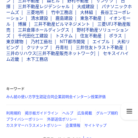
ン
三井不動産
森ビル
野村不動産
サンゲツ
日
揮
三井不動産レジデンシャル
大成建設
パナソニックホ
ームズ
三菱地所
竹中工務店
大林組
長谷工コーポレ
ーション
清水建設
鹿島建設
東急不動産
イオンモー
ル
博展
三井不動産ビルマネジメント
三菱UFJ不動産販
売
三井倉庫ホールディングス
野村不動産ソリューション
ズ
千代田化工建設
トステム
住友不動産
ポラス
東京建物
乃村工藝社
NTT都市開発
エイブル
大和リ
ビング
クリナップ
丹青社
三井住友トラスト不動産
三井のリハウス[三井不動産販売ネットワーク]
セキスイハイ
ム近畿
木下工務店
キーワード
みん就の使い方
学生認証
合同企業説明会
インターン
授業評価
利用規約
掲示板ガイドライン
ヘルプ
広告掲載
グループ規約
プライバシーポリシー
外部送信ポリシー
カスタマーハラスメントポリシー
企業情報
サイトマップ