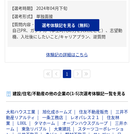
【質問内容・課題】
選考体験記を見る（無料）
自己PR、ガクチカ（学生時代に力を入れたこと）、志望動
機、入社後にしたいこと/キャリアプラン、逆質問
体験記の詳細はこちら
1
建設/住宅/不動産の他の企業の[1-5]次選考体験記一覧を見る
大和ハウス工業
旭化成ホームズ
住友不動産販売
三井不
動産リアルティ
一条工務店
レオパレス２１
住友林
業
LIXIL
タマホーム
オープンハウスグループ
三井ホ
ーム
東急リバブル
大東建託
スターツコーポレーショ