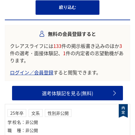
絞り込む
無料の会員登録すると
クレアスライフには
133
件の掲示板書き込みのほか
3
件の選考・面接体験記、
1
件の内定者の志望動機があ
ります。
ログイン／会員登録
すると閲覧できます。
選考体験記を見る(無料)
25年卒
文系
性別非公開
学校名
：
非公開
職種
：
非公開