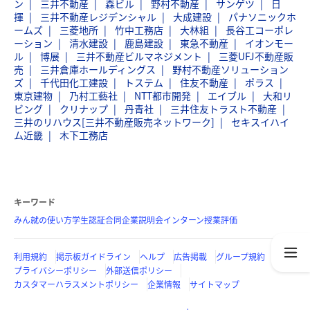
ン
三井不動産
森ビル
野村不動産
サンゲツ
日
揮
三井不動産レジデンシャル
大成建設
パナソニックホ
ームズ
三菱地所
竹中工務店
大林組
長谷工コーポレ
ーション
清水建設
鹿島建設
東急不動産
イオンモー
ル
博展
三井不動産ビルマネジメント
三菱UFJ不動産販
売
三井倉庫ホールディングス
野村不動産ソリューション
ズ
千代田化工建設
トステム
住友不動産
ポラス
東京建物
乃村工藝社
NTT都市開発
エイブル
大和リ
ビング
クリナップ
丹青社
三井住友トラスト不動産
三井のリハウス[三井不動産販売ネットワーク]
セキスイハイ
ム近畿
木下工務店
キーワード
みん就の使い方
学生認証
合同企業説明会
インターン
授業評価
利用規約
掲示板ガイドライン
ヘルプ
広告掲載
グループ規約
プライバシーポリシー
外部送信ポリシー
カスタマーハラスメントポリシー
企業情報
サイトマップ