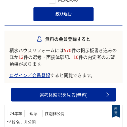
絞り込む
無料の会員登録すると
積水ハウスリフォームには
570
件の掲示板書き込みの
ほか
13
件の選考・面接体験記、
10
件の内定者の志望
動機があります。
ログイン／会員登録
すると閲覧できます。
選考体験記を見る(無料)
24年卒
理系
性別非公開
学校名
：
非公開