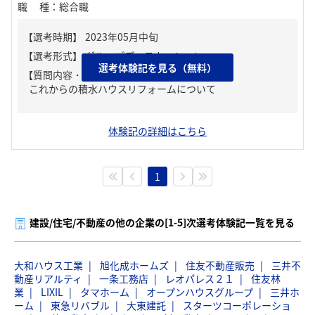
職種
：
総合職
選考体験記を見る（無料）
【質問内容・課題】
これからの積水ハウスリフォームについて
体験記の詳細はこちら
1
建設/住宅/不動産の他の企業の[1-5]次選考体験記一覧を見る
大和ハウス工業
旭化成ホームズ
住友不動産販売
三井不
動産リアルティ
一条工務店
レオパレス２１
住友林
業
LIXIL
タマホーム
オープンハウスグループ
三井ホ
ーム
東急リバブル
大東建託
スターツコーポレーショ