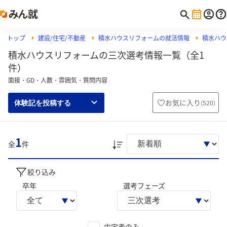
トップ
建設/住宅/不動産
積水ハウスリフォームの就活情報
積水ハウ
積水ハウスリフォームの三次選考情報一覧（全1
件）
面接・GD・人数・雰囲気・質問内容
お気に入り
(
520
)
体験記を投稿する
1
全
件
絞り込み
卒年
選考フェーズ
内定者のみ