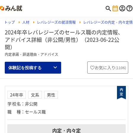
トップ
人材
レバレジーズの就活情報
レバレジーズの内定・内々定情
2024年卒レバレジーズのセールス職の内定情報、
アドバイス詳細（非公開/男性）（2023-06-22公
開）
内定承諾・辞退理由・アドバイス
お気に入り
(
1106
)
体験記を投稿する
24年卒
文系
男性
学校名
：
非公開
職種
：
セールス職
内定・内々定