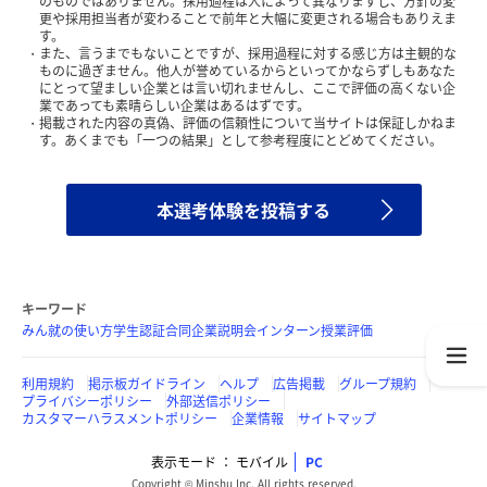
のものではありません。採用過程は人によって異なりますし、方針の変
更や採用担当者が変わることで前年と大幅に変更される場合もありえま
す。
また、言うまでもないことですが、採用過程に対する感じ方は主観的な
ものに過ぎません。他人が誉めているからといってかならずしもあなた
にとって望ましい企業とは言い切れませんし、ここで評価の高くない企
業であっても素晴らしい企業はあるはずです。
掲載された内容の真偽、評価の信頼性について当サイトは保証しかねま
す。あくまでも「一つの結果」として参考程度にとどめてください。
本選考体験を投稿する
キーワード
みん就の使い方
学生認証
合同企業説明会
インターン
授業評価
利用規約
掲示板ガイドライン
ヘルプ
広告掲載
グループ規約
プライバシーポリシー
外部送信ポリシー
カスタマーハラスメントポリシー
企業情報
サイトマップ
表示モード
モバイル
PC
Copyright © Minshu Inc. All rights reserved.