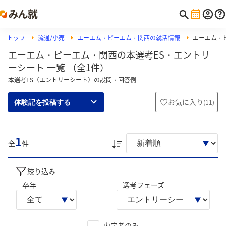
トップ
流通/小売
エーエム・ピーエム・関西の就活情報
エーエム・
エーエム・ピーエム・関西の本選考ES・エントリ
ーシート 一覧 （全1件）
本選考ES（エントリーシート）の設問・回答例
お気に入り
(
11
)
体験記を投稿する
1
全
件
絞り込み
卒年
選考フェーズ
内定者のみ