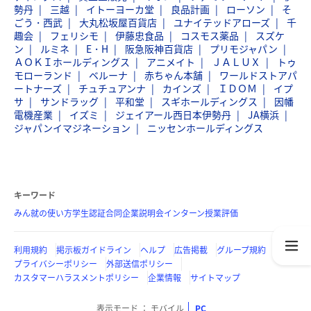
勢丹
三越
イトーヨーカ堂
良品計画
ローソン
そ
ごう・西武
大丸松坂屋百貨店
ユナイテッドアローズ
千
趣会
フェリシモ
伊藤忠食品
コスモス薬品
スズケ
ン
ルミネ
E・H
阪急阪神百貨店
プリモジャパン
ＡＯＫＩホールディングス
アニメイト
ＪＡＬＵＸ
トゥ
モローランド
ベルーナ
赤ちゃん本舗
ワールドストアパ
ートナーズ
チュチュアンナ
カインズ
ＩＤＯＭ
イプ
サ
サンドラッグ
平和堂
スギホールディングス
因幡
電機産業
イズミ
ジェイアール西日本伊勢丹
JA横浜
ジャパンイマジネーション
ニッセンホールディングス
キーワード
みん就の使い方
学生認証
合同企業説明会
インターン
授業評価
利用規約
掲示板ガイドライン
ヘルプ
広告掲載
グループ規約
プライバシーポリシー
外部送信ポリシー
カスタマーハラスメントポリシー
企業情報
サイトマップ
表示モード
モバイル
PC