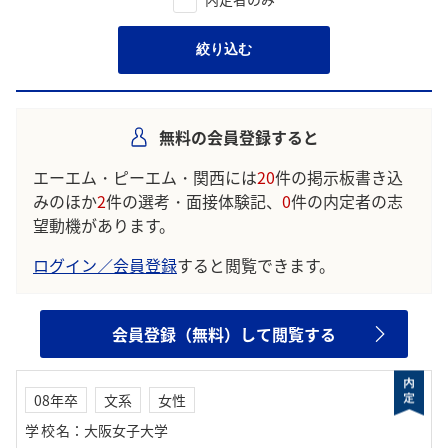
絞り込む
無料の会員登録すると
エーエム・ピーエム・関西には
20
件の掲示板書き込
みのほか
2
件の選考・面接体験記、
0
件の内定者の志
望動機があります。
ログイン／会員登録
すると閲覧できます。
会員登録（無料）して閲覧する
08年卒
文系
女性
学校名
：
大阪女子大学