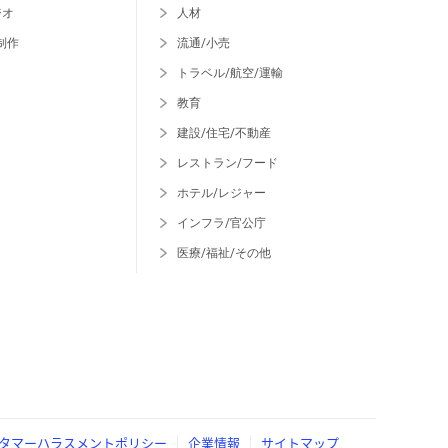
ジオ
人材
制作
流通/小売
トラベル/航空/運輸
教育
建設/住宅/不動産
レストラン/フード
ホテル/レジャー
インフラ/官公庁
医療/福祉/その他
タマーハラスメントポリシー
企業情報
サイトマップ