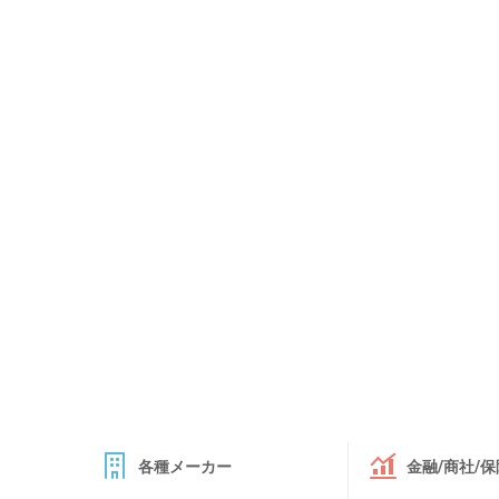
各種メーカー
金融/商社/保