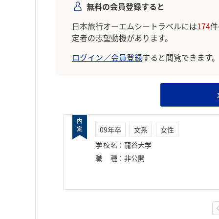
無料の会員登録すると
日本旅行オーエムシートラベルには
174
件
定者の志望動機があります。
ログイン／会員登録
すると閲覧できます
09年卒
文系
女性
学校名
：
龍谷大学
職種
：
非公開