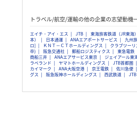
トラベル/航空/運輸の他の企業の志望動機
エイチ・アイ・エス
JTB
東海旅客鉄道（JR東海
本）
日本通運
ANAエアポートサービス
九州
ロ]
ＫＮＴ－ＣＴホールディングス
クラブツーリ
卒)
阪急交通社
郵船ロジスティクス
東急電鉄
商船三井
ANAエアサービス東京
ジェイアール東
ラベランド
ヤマトホールディングス
JTB首都圏
カイマーク
ANA大阪空港
京王電鉄
佐川急便
グス
阪急阪神ホールディングス
西武鉄道
JT