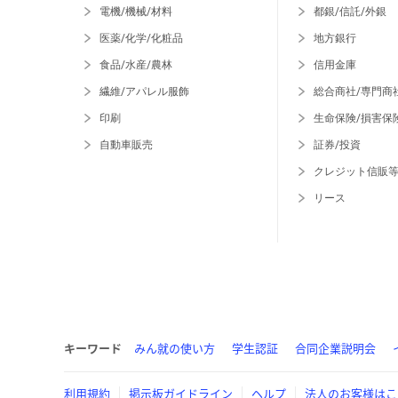
電機/機械/材料
都銀/信託/外銀
医薬/化学/化粧品
地方銀行
食品/水産/農林
信用金庫
繊維/アパレル服飾
総合商社/専門商
印刷
生命保険/損害保
自動車販売
証券/投資
クレジット信販
リース
キーワード
みん就の使い方
学生認証
合同企業説明会
利用規約
掲示板ガイドライン
ヘルプ
法人のお客様はこ