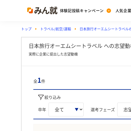
体験記投稿キャンペーン
人気企
トップ
トラベル/航空/運輸
日本旅行オーエムシートラベル
Post
Ranking
PickUp
投稿する
ランキングを見る
注目の企業特集
日本旅行オーエムシートラベル への志望動
実際に企業に提出した志望動機
Vote
投票する
1
全
件
動画で知ろう！業界・
絞り込み
卒年
選考フェーズ