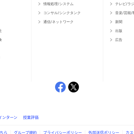
情報処理/システム
テレビ/ラ
コンサル/シンクタンク
音楽/芸能/
通信/ネットワーク
新聞
社
出版
険
広告
等
インターン
授業評価
ちら
グループ規約
プライバシーポリシー
外部送信ポリシー
カス