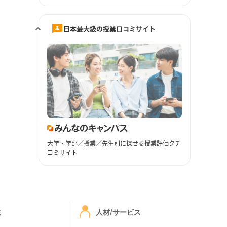
日本最大級の授業口コミサイト
大学・学部／授業／先生別に探せる授業評価クチ
コミサイト
ミ
人材/サービス