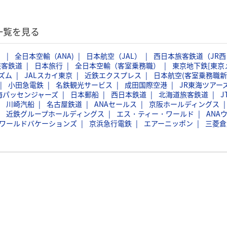
一覧を見る
）
全日本空輸（ANA)
日本航空（JAL）
西日本旅客鉄道（JR西
旅客鉄道
日本旅行
全日本空輸（客室乗務職）
東京地下鉄[東京
ズム
JALスカイ東京
近鉄エクスプレス
日本航空(客室乗務職新
小田急電鉄
名鉄観光サービス
成田国際空港
JR東海ツアー
海パッセンジャーズ
日本郵船
西日本鉄道
北海道旅客鉄道
J
川崎汽船
名古屋鉄道
ANAセールス
京阪ホールディングス
近鉄グループホールディングス
エス・ティー・ワールド
ANA
Bワールドバケーションズ
京浜急行電鉄
エアーニッポン
三菱倉