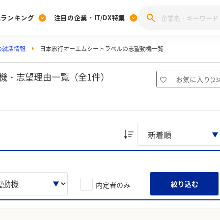
業ランキング
注目の企業・IT/DX特集
の就活情報
日本旅行オーエムシートラベルの志望動機一覧
注目の企業特集
みんなのIT業界新卒就職人気企業ランキング
みんな
[27卒] 本選考体験記投稿キャンペーン
28卒 注目企業特集
27卒 注目企業特集
みんなのDX企業就職ブランド調査
機・志望理由一覧（全1件）
お気に入り
(
23
注目のIT・DX企業特集
28卒 IT・DX企業特集
27卒 IT・DX企業特集
28卒
みんなのIT業界新卒就職人気企業ランキング
みんな
企業研究
絞り込む
内定者のみ