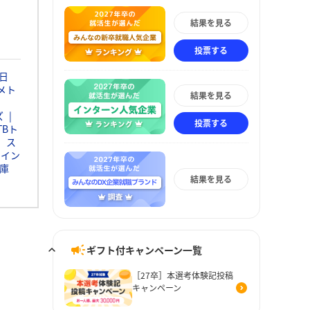
結果を見る
投票する
日
メト
結果を見る
ズ
投票する
TBト
ス
ウイン
庫
結果を見る
ギフト付キャンペーン一覧
［27卒］本選考体験記投稿
キャンペーン