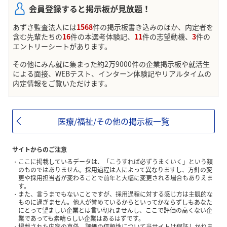
会員登録すると掲示板が見放題！
あずさ監査法人には
1568
件の掲示板書き込みのほか、内定者を
含む先輩たちの
16
件の本選考体験記、
11
件の志望動機、
3
件の
エントリーシートがあります。
その他にみん就に集まった約2万9000件の企業掲示板や就活生
による面接、WEBテスト、インターン体験記やリアルタイムの
内定情報をご覧いただけます。
医療/福祉/その他の掲示板一覧
サイトからのご注意
ここに掲載しているデータは、「こうすれば必ずうまくいく」という類
のものではありません。採用過程は人によって異なりますし、方針の変
更や採用担当者が変わることで前年と大幅に変更される場合もありえま
す。
また、言うまでもないことですが、採用過程に対する感じ方は主観的な
ものに過ぎません。他人が誉めているからといってかならずしもあなた
にとって望ましい企業とは言い切れませんし、ここで評価の高くない企
業であっても素晴らしい企業はあるはずです。
掲載された内容の真偽、評価の信頼性について当サイトは保証しかねま