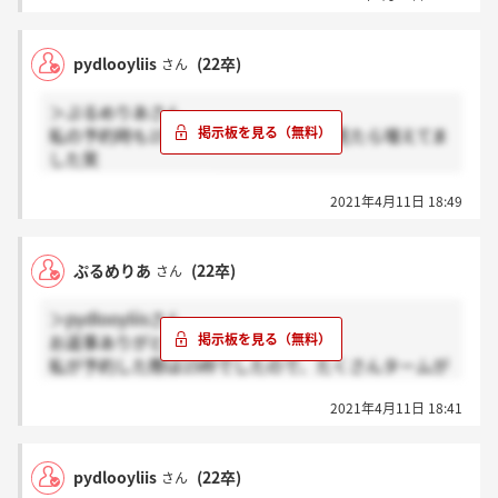
pydlooyliis
(22卒)
さん
＞ぷるめりあさん
私の予約時も15だったのですが、後で見たら増えてま
した笑
日程はその期間です！
2021年4月11日 18:49
ぷるめりあ
(22卒)
さん
＞pydlooyliisさん
お返事ありがとうございます(^^)
私が予約した際は15枠でしたので、たくさんタームが
あるのですね、、。厳しい道のりになりそうです（ ; ;
2021年4月11日 18:41
）
ちなみに日程は9日から13日の間でしたか？？
pydlooyliis
(22卒)
さん