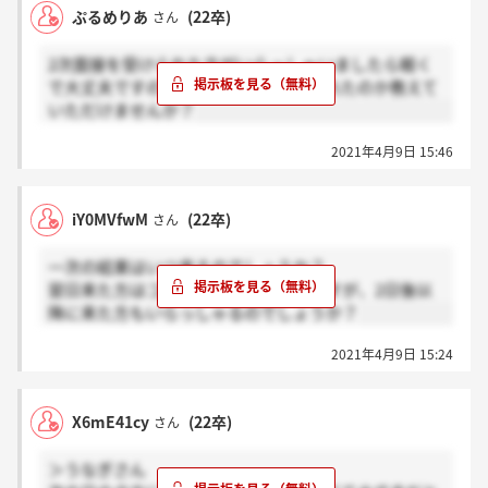
ぷるめりあ
(22卒)
さん
2次面接を受けられた方がいらっしゃいましたら軽く
で大丈夫ですので、どんな内容を聞かれたのか教えて
いただけませんか？
2021年4月9日 15:46
iY0MVfwM
(22卒)
さん
一次の結果はいつ来るのでしょうか？
翌日来た方はコメントで拝見したのですが、2日後以
降に来た方もいらっしゃるのでしょうか？
2021年4月9日 15:24
X6mE41cy
(22卒)
さん
＞うなぎさん