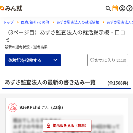
トップ
医療/福祉/その他
あずさ監査法人の就活情報
あずさ監査法人
（3ページ目）あずさ監査法人の就活掲示板・口コ
ミ
最新の選考状況・選考結果
お気に入り
(
2113
)
体験記を投稿する
あずさ監査法人の最新の書き込み一覧
(全1568件)
93eKPEhd
(22卒)
さん
既出でしたらすみません。
あずさの今年の面接の回数について3回か4回か知って
いる方いらっしゃいましたら教えていただきたいで