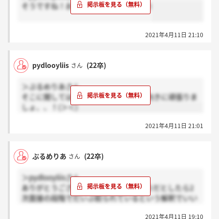
そうですね！お互い頑張りましょう(^^)
2021年4月11日 21:10
pydlooyliis
(22卒)
さん
＞ぷるめりあさん
そこに関しては分からないですが、前向きに頑張りま
しょ、、！(＞＜)
2021年4月11日 21:01
ぷるめりあ
(22卒)
さん
＞pydlooyliisさん
ありがとうございます！なるほど、そうだとしたら2
次面接の段階でだいぶ絞られているという解釈でいい
のでしょうか、、？ここが第一志望なので、すごく不
2021年4月11日 19:10
安で、、。