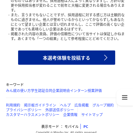
のものではありません。採用過程は人によって異なりますし、方針の変
更や採用担当者が変わることで前年と大幅に変更される場合もありえま
す。
また、言うまでもないことですが、採用過程に対する感じ方は主観的な
ものに過ぎません。他人が誉めているからといってかならずしもあなた
にとって望ましい企業とは言い切れませんし、ここで評価の高くない企
業であっても素晴らしい企業はあるはずです。
掲載された内容の真偽、評価の信頼性について当サイトは保証しかねま
す。あくまでも「一つの結果」として参考程度にとどめてください。
本選考体験を投稿する
キーワード
みん就の使い方
学生認証
合同企業説明会
インターン
授業評価
利用規約
掲示板ガイドライン
ヘルプ
広告掲載
グループ規約
プライバシーポリシー
外部送信ポリシー
カスタマーハラスメントポリシー
企業情報
サイトマップ
表示モード
モバイル
PC
Copyright © Minshu Inc. All rights reserved.