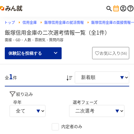
トップ
信用金庫
飯塚信用金庫の就活情報
飯塚信用金庫の面接情報
飯塚信用金庫の二次選考情報一覧（全1件）
面接・GD・人数・雰囲気・質問内容
お気に入り
(
56
)
体験記を投稿する
1
全
件
絞り込み
卒年
選考フェーズ
内定者のみ