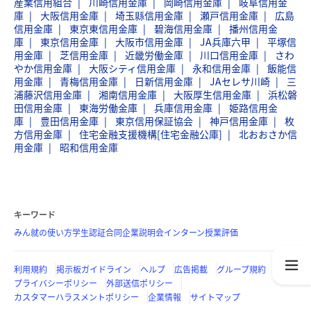
産業信用組合
川崎信用金庫
岡崎信用金庫
岐阜信用金
庫
大阪信用金庫
埼玉縣信用金庫
瀬戸信用金庫
広島
信用金庫
東京東信用金庫
碧海信用金庫
播州信用金
庫
東京信用金庫
大阪市信用金庫
JA兵庫六甲
平塚信
用金庫
芝信用金庫
近畿労働金庫
川口信用金庫
さわ
やか信用金庫
大阪シティ信用金庫
永和信用金庫
飯能信
用金庫
青梅信用金庫
日新信用金庫
JAセレサ川崎
三
浦藤沢信用金庫
湘南信用金庫
大阪厚生信用金庫
浜松磐
田信用金庫
東海労働金庫
兵庫信用金庫
姫路信用金
庫
豊田信用金庫
東京信用保証協会
神戸信用金庫
枚
方信用金庫
住宅金融支援機構[住宅金融公庫]
北おおさか信
用金庫
昭和信用金庫
キーワード
みん就の使い方
学生認証
合同企業説明会
インターン
授業評価
利用規約
掲示板ガイドライン
ヘルプ
広告掲載
グループ規約
プライバシーポリシー
外部送信ポリシー
カスタマーハラスメントポリシー
企業情報
サイトマップ