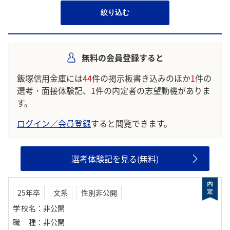
絞り込む
無料の会員登録すると
飯塚信用金庫には
44
件の掲示板書き込みのほか
1
件の
選考・面接体験記、
1
件の内定者の志望動機がありま
す。
ログイン／会員登録
すると閲覧できます。
選考体験記を見る(無料)
25年卒
文系
性別非公開
学校名
：
非公開
職種
：
非公開