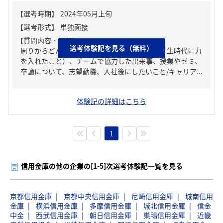
【質問内容・課題】
選考体験記を見る（無料）
周りからどんな人といわれる？、ガクチカ（学生時代に力
を入れたこと）、チームで協力した出来事、授業やゼミ、
卒論について、志望動機、入社後にしたいこと/キャリア...
体験記の詳細はこちら
1
信用金庫の他の企業の[1-5]次選考体験記一覧を見る
京都信用金庫
京都中央信用金庫
尼崎信用金庫
城南信用
金庫
横浜信用金庫
多摩信用金庫
城北信用金庫
信金
中金
西武信用金庫
朝日信用金庫
巣鴨信用金庫
近畿