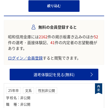
絞り込む
無料の会員登録すると
昭和信用金庫には
2162
件の掲示板書き込みのほか
52
件の選考・面接体験記、
41
件の内定者の志望動機が
あります。
ログイン／会員登録
すると閲覧できます。
選考体験記を見る(無料)
25年卒
文系
性別非公開
学校名
：
非公開
職種
：
非公開