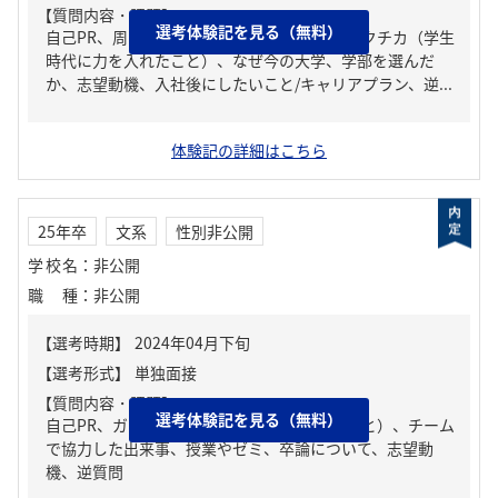
【質問内容・課題】
選考体験記を見る（無料）
自己PR、周りからどんな人といわれる？、ガクチカ（学生
時代に力を入れたこと）、なぜ今の大学、学部を選んだ
か、志望動機、入社後にしたいこと/キャリアプラン、逆...
体験記の詳細はこちら
25年卒
文系
性別非公開
学校名
：
非公開
職種
：
非公開
【質問内容・課題】
選考体験記を見る（無料）
自己PR、ガクチカ（学生時代に力を入れたこと）、チーム
で協力した出来事、授業やゼミ、卒論について、志望動
機、逆質問