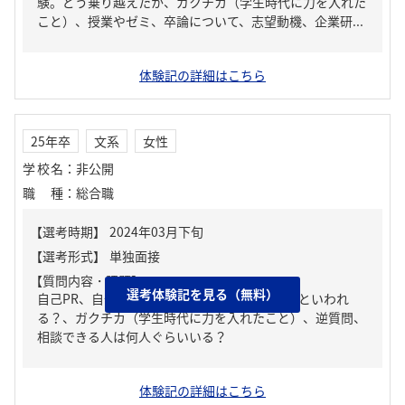
験。どう乗り越えたか、ガクチカ（学生時代に力を入れた
こと）、授業やゼミ、卒論について、志望動機、企業研...
体験記の詳細はこちら
25年卒
文系
女性
学校名
：
非公開
職種
：
総合職
【質問内容・課題】
選考体験記を見る（無料）
自己PR、自分の強み/弱み、周りからどんな人といわれ
る？、ガクチカ（学生時代に力を入れたこと）、逆質問、
相談できる人は何人ぐらいいる？
体験記の詳細はこちら