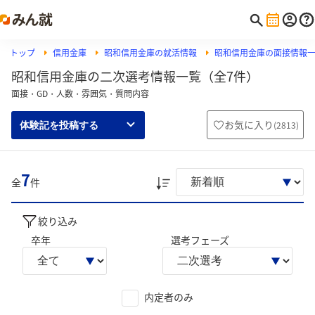
トップ
信用金庫
昭和信用金庫の就活情報
昭和信用金庫の面接情報
昭和信用金庫の二次選考情報一覧（全7件）
面接・GD・人数・雰囲気・質問内容
お気に入り
(
2813
)
体験記を投稿する
7
全
件
絞り込み
卒年
選考フェーズ
内定者のみ