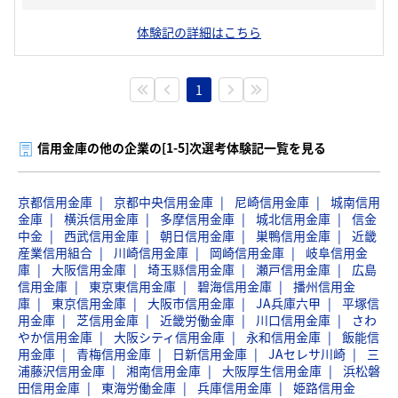
体験記の詳細はこちら
1
信用金庫の他の企業の[1-5]次選考体験記一覧を見る
京都信用金庫
京都中央信用金庫
尼崎信用金庫
城南信用
金庫
横浜信用金庫
多摩信用金庫
城北信用金庫
信金
中金
西武信用金庫
朝日信用金庫
巣鴨信用金庫
近畿
産業信用組合
川崎信用金庫
岡崎信用金庫
岐阜信用金
庫
大阪信用金庫
埼玉縣信用金庫
瀬戸信用金庫
広島
信用金庫
東京東信用金庫
碧海信用金庫
播州信用金
庫
東京信用金庫
大阪市信用金庫
JA兵庫六甲
平塚信
用金庫
芝信用金庫
近畿労働金庫
川口信用金庫
さわ
やか信用金庫
大阪シティ信用金庫
永和信用金庫
飯能信
用金庫
青梅信用金庫
日新信用金庫
JAセレサ川崎
三
浦藤沢信用金庫
湘南信用金庫
大阪厚生信用金庫
浜松磐
田信用金庫
東海労働金庫
兵庫信用金庫
姫路信用金