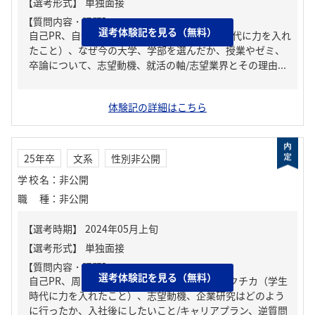
【質問内容・課題】
選考体験記を見る（無料）
自己PR、自分の強み/弱み、ガクチカ（学生時代に力を入れ
たこと）、なぜ今の大学、学部を選んだか、授業やゼミ、
卒論について、志望動機、就活の軸/志望業界とその理由...
体験記の詳細はこちら
25年卒
文系
性別非公開
学校名
：
非公開
職種
：
非公開
【質問内容・課題】
選考体験記を見る（無料）
自己PR、周りからどんな人といわれる？、ガクチカ（学生
時代に力を入れたこと）、志望動機、企業研究はどのよう
に行ったか、入社後にしたいこと/キャリアプラン、逆質問