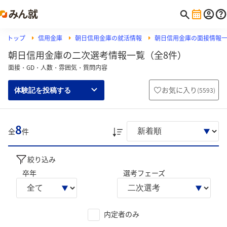
トップ
信用金庫
朝日信用金庫の就活情報
朝日信用金庫の面接情報
朝日信用金庫の二次選考情報一覧（全8件）
面接・GD・人数・雰囲気・質問内容
お気に入り
(
5593
)
体験記を投稿する
8
全
件
絞り込み
卒年
選考フェーズ
内定者のみ