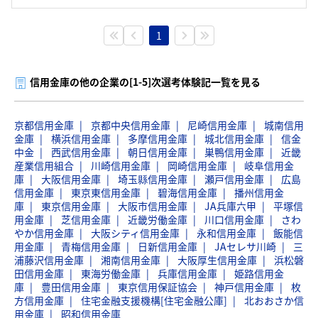
1
信用金庫の他の企業の[1-5]次選考体験記一覧を見る
京都信用金庫
京都中央信用金庫
尼崎信用金庫
城南信用
金庫
横浜信用金庫
多摩信用金庫
城北信用金庫
信金
中金
西武信用金庫
朝日信用金庫
巣鴨信用金庫
近畿
産業信用組合
川崎信用金庫
岡崎信用金庫
岐阜信用金
庫
大阪信用金庫
埼玉縣信用金庫
瀬戸信用金庫
広島
信用金庫
東京東信用金庫
碧海信用金庫
播州信用金
庫
東京信用金庫
大阪市信用金庫
JA兵庫六甲
平塚信
用金庫
芝信用金庫
近畿労働金庫
川口信用金庫
さわ
やか信用金庫
大阪シティ信用金庫
永和信用金庫
飯能信
用金庫
青梅信用金庫
日新信用金庫
JAセレサ川崎
三
浦藤沢信用金庫
湘南信用金庫
大阪厚生信用金庫
浜松磐
田信用金庫
東海労働金庫
兵庫信用金庫
姫路信用金
庫
豊田信用金庫
東京信用保証協会
神戸信用金庫
枚
方信用金庫
住宅金融支援機構[住宅金融公庫]
北おおさか信
用金庫
昭和信用金庫