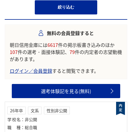
絞り込む
無料の会員登録すると
朝日信用金庫には
6617
件の掲示板書き込みのほか
107
件の選考・面接体験記、
79
件の内定者の志望動機
があります。
ログイン／会員登録
すると閲覧できます。
選考体験記を見る(無料)
26年卒
文系
性別非公開
学校名
：
非公開
職種
：
総合職