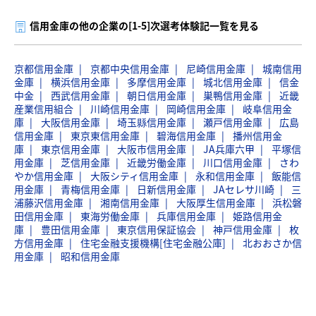
信用金庫の他の企業の[1-5]次選考体験記一覧を見る
京都信用金庫
京都中央信用金庫
尼崎信用金庫
城南信用
金庫
横浜信用金庫
多摩信用金庫
城北信用金庫
信金
中金
西武信用金庫
朝日信用金庫
巣鴨信用金庫
近畿
産業信用組合
川崎信用金庫
岡崎信用金庫
岐阜信用金
庫
大阪信用金庫
埼玉縣信用金庫
瀬戸信用金庫
広島
信用金庫
東京東信用金庫
碧海信用金庫
播州信用金
庫
東京信用金庫
大阪市信用金庫
JA兵庫六甲
平塚信
用金庫
芝信用金庫
近畿労働金庫
川口信用金庫
さわ
やか信用金庫
大阪シティ信用金庫
永和信用金庫
飯能信
用金庫
青梅信用金庫
日新信用金庫
JAセレサ川崎
三
浦藤沢信用金庫
湘南信用金庫
大阪厚生信用金庫
浜松磐
田信用金庫
東海労働金庫
兵庫信用金庫
姫路信用金
庫
豊田信用金庫
東京信用保証協会
神戸信用金庫
枚
方信用金庫
住宅金融支援機構[住宅金融公庫]
北おおさか信
用金庫
昭和信用金庫