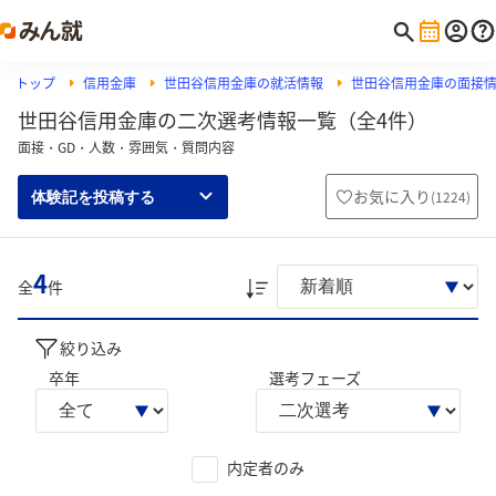
トップ
信用金庫
世田谷信用金庫の就活情報
世田谷信用金庫の面接
世田谷信用金庫の二次選考情報一覧（全4件）
面接・GD・人数・雰囲気・質問内容
お気に入り
(
1224
)
体験記を投稿する
4
全
件
絞り込み
卒年
選考フェーズ
内定者のみ