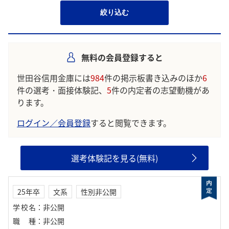
絞り込む
無料の会員登録すると
世田谷信用金庫には
984
件の掲示板書き込みのほか
6
件の選考・面接体験記、
5
件の内定者の志望動機があ
ります。
ログイン／会員登録
すると閲覧できます。
選考体験記を見る(無料)
25年卒
文系
性別非公開
学校名
：
非公開
職種
：
非公開