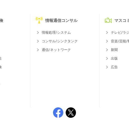
険
情報通信コンサル
マスコ
情報処理/システム
テレビ/ラ
コンサル/シンクタンク
音楽/芸能/
通信/ネットワーク
新聞
社
出版
険
広告
等