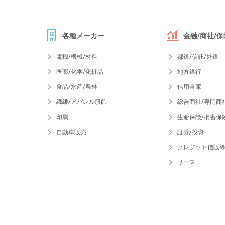
各種メーカー
金融/商社/保
電機/機械/材料
都銀/信託/外銀
医薬/化学/化粧品
地方銀行
食品/水産/農林
信用金庫
繊維/アパレル服飾
総合商社/専門商
印刷
生命保険/損害保
自動車販売
証券/投資
クレジット信販
リース