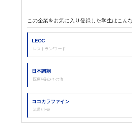
この企業をお気に入り登録した学生はこん
LEOC
レストラン/フード
日本調剤
医療/福祉/その他
ココカラファイン
流通/小売