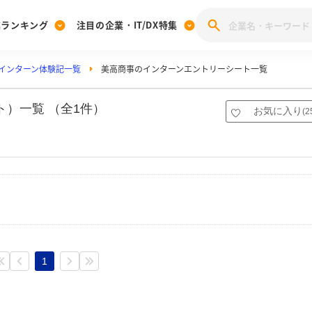
業ランキング
注目の企業・IT/DX特集
インターン体験記一覧
美高商事のインターンエントリーシート一覧
注目の企業特集
みんなのIT業界新卒就職人気企業ランキング
みんな
[27卒] 本選考体験記投稿キャンペーン
28卒 注目企業特集
27卒 注目企業特集
みんなのDX企業就職ブランド調査
）一覧 （全1件）
お気に入り
(
2
注目のIT・DX企業特集
28卒 IT・DX企業特集
27卒 IT・DX企業特集
28卒
みんなのIT業界新卒就職人気企業ランキング
みんな
企業研究
1