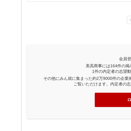
会員
美高商事には
164
件の掲
1
件の内定者の志望
その他にみん就に集まった約2万9000件の企
ご覧いただけます。内定者の志