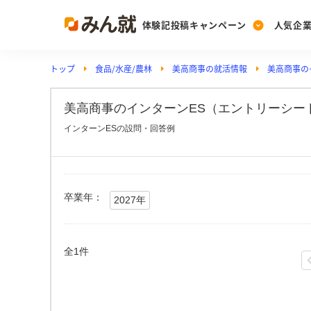
体験記投稿キャンペーン
人気企
トップ
食品/水産/農林
美高商事の就活情報
美高商事の
Post
Ranking
PickUp
投稿する
ランキングを見る
注目の企業特集
美高商事のインターンES（エントリーシート
インターンESの設問・回答例
Vote
投票する
動画で知ろう！業界・
卒業年：
2027年
全1件