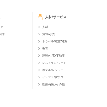
ミ
人材/サービス
ジオ
人材
制作
流通/小売
トラベル/航空/運輸
教育
建設/住宅/不動産
レストラン/フード
ホテル/レジャー
インフラ/官公庁
医療/福祉/その他