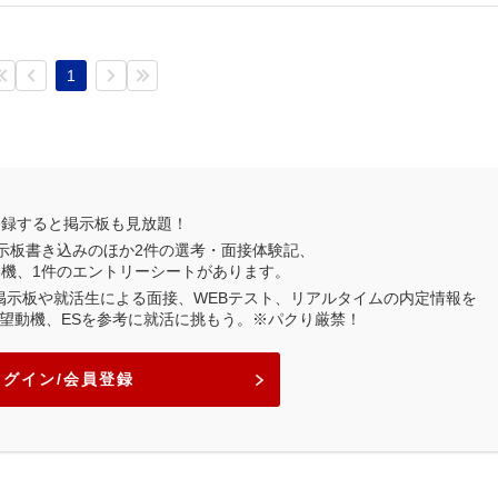
1
登録すると掲示板も見放題！
示板書き込みのほか
2
件の選考・面接体験記、
動機、
1
件のエントリーシートがあります。
業掲示板や就活生による面接、WEBテスト、リアルタイムの内定情報を
望動機、ESを参考に就活に挑もう。※パクり厳禁！
ログイン/会員登録