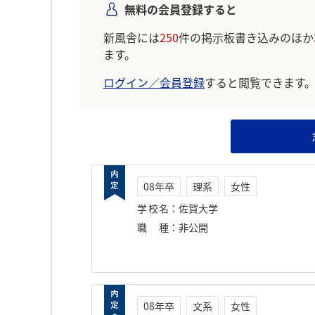
無料の会員登録すると
新風舎には
250
件の掲示板書き込みのほか
ます。
ログイン／会員登録
すると閲覧できます
08年卒
理系
女性
学校名
：
佐賀大学
職種
：
非公開
08年卒
文系
女性