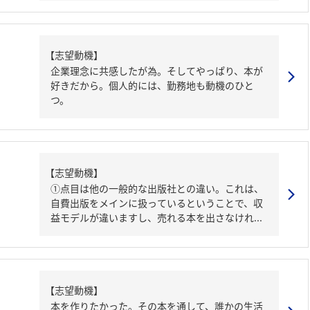
【志望動機】
企業理念に共感したが為。そしてやっぱり、本が
好きだから。個人的には、勤務地も動機のひと
つ。
【志望動機】
①点目は他の一般的な出版社との違い。これは、
自費出版をメインに扱っているということで、収
益モデルが違いますし、売れる本を出さなけれ...
【志望動機】
本を作りたかった。その本を通して、誰かの生活