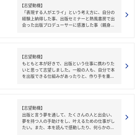
【志望動機】
「表現する人がエライ」という考え方に、自分の
経験上納得した事、出版セミナーと熱風書房で出
会った出版プロデューサーに感激した事（親身...
【志望動機】
もともと本が好きで、出版という仕事に携わりた
いと思って志望しました。一般の人も、自分で本
を出版できる仕組みがあったりと、作り手を重...
【志望動機】
出版と言う夢を通して、たくさんの人と出会い、
夢を持つ人の手助けをし、叶えるための仕事がし
たい。また、本を読んで感動したり、何らかの...