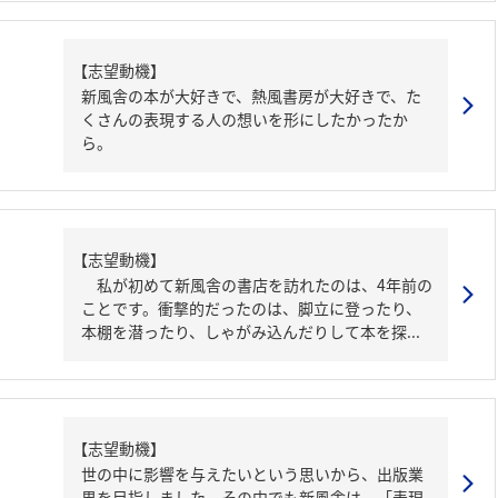
【志望動機】
新風舎の本が大好きで、熱風書房が大好きで、た
くさんの表現する人の想いを形にしたかったか
ら。
【志望動機】
私が初めて新風舎の書店を訪れたのは、4年前の
ことです。衝撃的だったのは、脚立に登ったり、
本棚を潜ったり、しゃがみ込んだりして本を探...
【志望動機】
世の中に影響を与えたいという思いから、出版業
界を目指しました。その中でも新風舎は、「表現