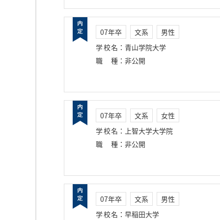
07年卒
文系
男性
学校名
：
青山学院大学
職種
：
非公開
07年卒
文系
女性
学校名
：
上智大学大学院
職種
：
非公開
07年卒
文系
男性
学校名
：
早稲田大学