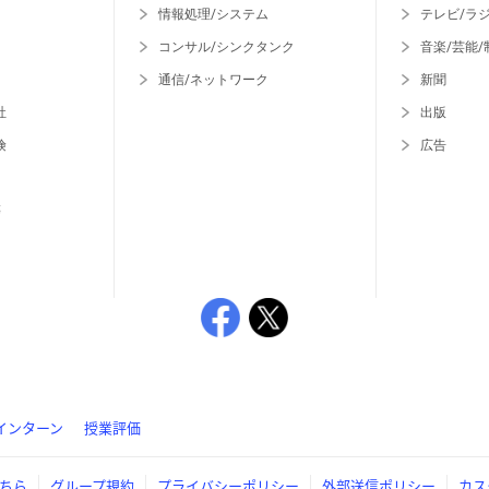
情報処理/システム
テレビ/ラ
コンサル/シンクタンク
音楽/芸能/
通信/ネットワーク
新聞
社
出版
険
広告
等
インターン
授業評価
ちら
グループ規約
プライバシーポリシー
外部送信ポリシー
カス