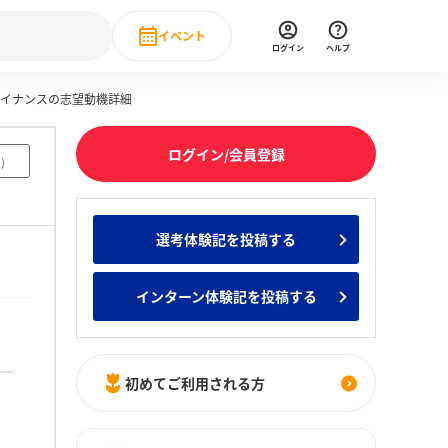
イベント
ログイン
ヘルプ
ァイナンスの志望動機詳細
Event
の新卒就職人気企業ランキング
みんなのインターン人気企業ランキン
直近のイベント一覧
ログイン/会員登録
2
)
もっと見る
 IT・DX現場社員インタビュー
選考体験記を投稿する
の新卒就職人気企業ランキング
みんなのインターン人気企業ランキン
インターン体験記を投稿する
初めてご利用される方