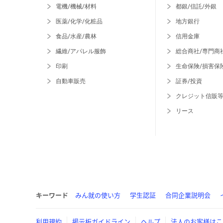
電機/機械/材料
都銀/信託/外銀
医薬/化学/化粧品
地方銀行
食品/水産/農林
信用金庫
繊維/アパレル服飾
総合商社/専門商
印刷
生命保険/損害保
自動車販売
証券/投資
クレジット信販
リース
キーワード
みん就の使い方
学生認証
合同企業説明会
利用規約
掲示板ガイドライン
ヘルプ
法人のお客様はこ