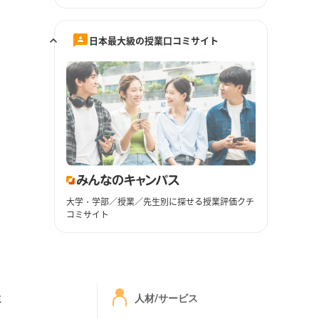
日本最大級の授業口コミサイト
大学・学部／授業／先生別に探せる授業評価クチ
コミサイト
ミ
人材/サービス