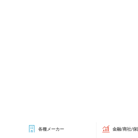
各種メーカー
金融/商社/保