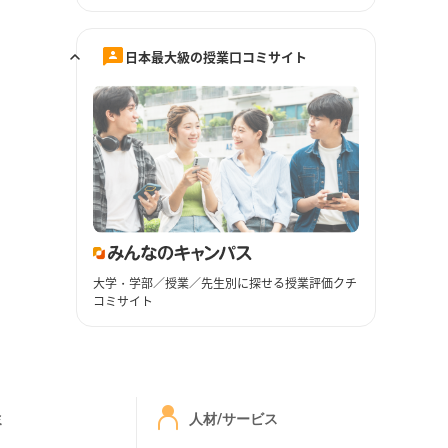
日本最大級の授業口コミサイト
大学・学部／授業／先生別に探せる授業評価クチ
コミサイト
ミ
人材/サービス