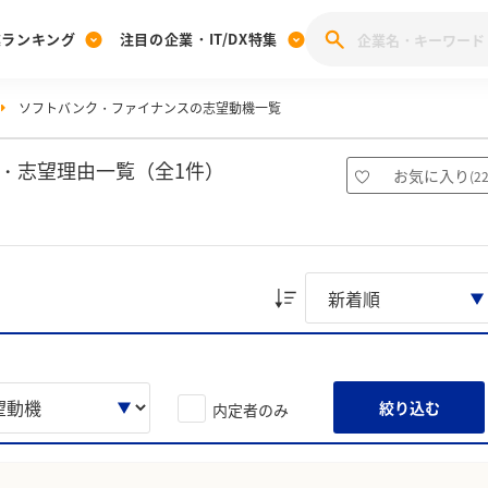
業ランキング
注目の企業・IT/DX特集
ソフトバンク・ファイナンスの志望動機一覧
注目の企業特集
みんなのIT業界新卒就職人気企業ランキング
みんな
[27卒] 本選考体験記投稿キャンペーン
28卒 注目企業特集
27卒 注目企業特集
みんなのDX企業就職ブランド調査
・志望理由一覧（全1件）
お気に入り
(
2
注目のIT・DX企業特集
28卒 IT・DX企業特集
27卒 IT・DX企業特集
28卒
みんなのIT業界新卒就職人気企業ランキング
みんな
企業研究
絞り込む
内定者のみ