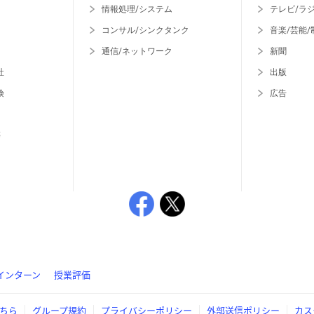
情報処理/システム
テレビ/ラ
コンサル/シンクタンク
音楽/芸能/
通信/ネットワーク
新聞
社
出版
険
広告
等
インターン
授業評価
ちら
グループ規約
プライバシーポリシー
外部送信ポリシー
カス