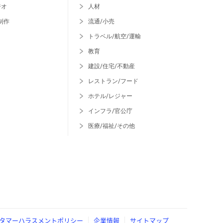
ジオ
人材
制作
流通/小売
トラベル/航空/運輸
教育
建設/住宅/不動産
レストラン/フード
ホテル/レジャー
インフラ/官公庁
医療/福祉/その他
タマーハラスメントポリシー
企業情報
サイトマップ