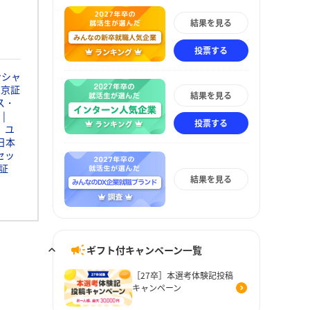
結果を見る
投票する
ンシャ
東京証
結果を見る
ス・
投票する
ユ
日本
セッ
証
結果を見る
ギフト付キャンペーン一覧
［27卒］本選考体験記投稿
キャンペーン