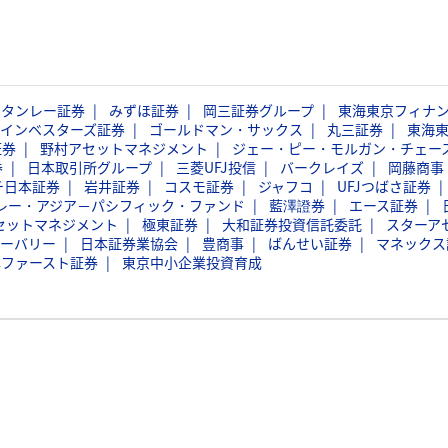
スタンレー証券
みずほ証券
岡三証券グループ
東海東京フィナ
インベスターズ証券
ゴールドマン・サックス
丸三証券
東海
証券
野村アセットマネジメント
ジェー・ピー・モルガン・チェー
券
日本取引所グループ
三菱UFJ投信
バークレイズ
岡藤商事
チ日本証券
岩井証券
コスモ証券
ジャフコ
UFJつばさ証券
レー・アジア－パシフィック・ファンド
藍澤證券
エース証券
セットマネジメント
極東証券
大和証券投資信託委託
スターア
ーバリー
日本証券業協会
豊商事
ばんせい証券
マネックス
本ファースト証券
東京中小企業投資育成