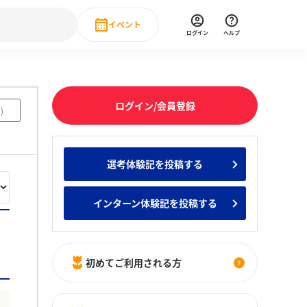
イベント
ログイン
ヘルプ
Event
の新卒就職人気企業ランキング
みんなのインターン人気企業ランキン
直近のイベント一覧
ログイン/会員登録
2
)
もっと見る
 IT・DX現場社員インタビュー
選考体験記を投稿する
の新卒就職人気企業ランキング
みんなのインターン人気企業ランキン
インターン体験記を投稿する
初めてご利用される方