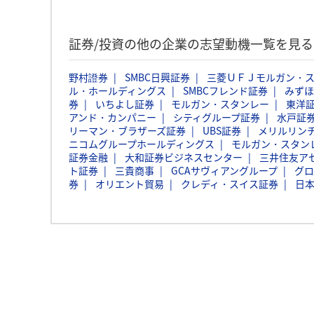
証券/投資の他の企業の志望動機一覧を見る
野村證券
SMBC日興証券
三菱ＵＦＪモルガン・
ル・ホールディングス
SMBCフレンド証券
みずほ
券
いちよし証券
モルガン・スタンレー
東洋
アンド・カンパニー
シティグループ証券
水戸証
リーマン・ブラザーズ証券
UBS証券
メリルリン
ニコムグループホールディングス
モルガン・スタン
証券金融
大和証券ビジネスセンター
三井住友ア
ト証券
三貴商事
GCAサヴィアングループ
グロ
券
オリエント貿易
クレディ・スイス証券
日