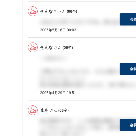
そんな？
さん
(06卒)
会
まあさんの言うとおりですね。誰もあの後の合
2005年5月16日 00:03
そんな
さん
(06卒)
＞まあさんへ
会
人事はアホじゃないから、そんな後からちゃん
なったりしないっしょ
私の友達は最初の組だったけど、3次で落ちた
2005年4月29日 19:51
まあ
さん
(06卒)
私の推測ですが、ここの採用は最初に方に2次
会
してるんじゃないかなって思う。新卒採用する
皆さんどう思います？