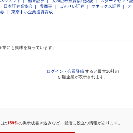
ネジメント
極東証券
大和証券投資信託委託
スターアセット
日本証券業協会
豊商事
ばんせい証券
マネックス証券
オ
券
東京中小企業投資育成
企業にも興味を持っています。
ログイン・会員登録
すると最大10社の
併願企業が表示されます。
には
159件
の掲示板書き込みなど、就活に役立つ情報があります。