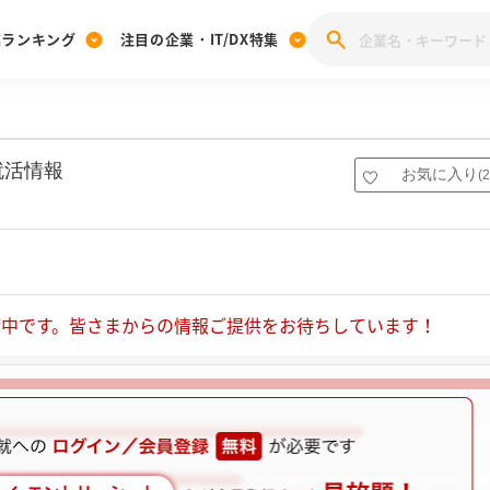
業ランキング
注目の企業・IT/DX特集
注目の企業特集
みんなのIT業界新卒就職人気企業ランキング
みんな
[27卒] 本選考体験記投稿キャンペーン
28卒 注目企業特集
27卒 注目企業特集
みんなのDX企業就職ブランド調査
就活情報
お気に入り
(
2
注目のIT・DX企業特集
28卒 IT・DX企業特集
27卒 IT・DX企業特集
28卒
みんなのIT業界新卒就職人気企業ランキング
みんな
企業研究
中です。皆さまからの情報ご提供をお待ちしています！