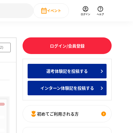
イベント
ログイン
ヘルプ
Event
の新卒就職人気企業ランキング
みんなのインターン人気企業ランキン
直近のイベント一覧
ログイン/会員登録
2
)
もっと見る
 IT・DX現場社員インタビュー
選考体験記を投稿する
の新卒就職人気企業ランキング
みんなのインターン人気企業ランキン
インターン体験記を投稿する
初めてご利用される方