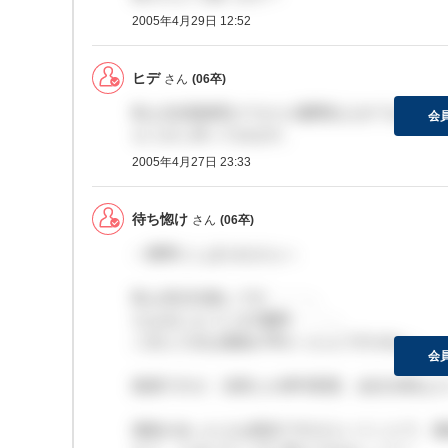
2005年4月29日 12:52
ヒデ
さん
(06卒)
私も3次面接受けてから1週間以上きてないよ。
会
もう少し待ってみます。
2005年4月27日 23:33
待ち惚け
さん
(06卒)
＞携帯にしばられさんへ
私も音沙汰無しです・・・。
ちなみにもうじき2週間・・・。
二次と三次は連絡が早かったんですがね～。
会
推測ですが、決算とか商号変更、会社分割など
連絡があった人は残念ですがということで、連