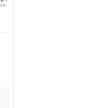
証券
リエ