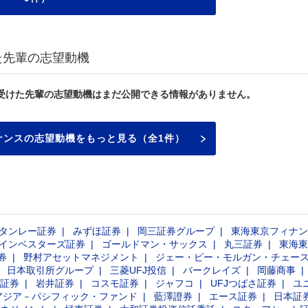
た先輩の志望動機
受けた先輩の志望動機はまだ公開できる情報がありません。
ナンスの志望動機をもっと見る（全1件）
タンレー証券
みずほ証券
岡三証券グループ
東海東京フィナン
インベスターズ証券
ゴールドマン・サックス
丸三証券
東海東
券
野村アセットマネジメント
ジェー・ピー・モルガン・チェー
日本取引所グループ
三菱UFJ投信
バークレイズ
岡藤商事
証券
岩井証券
コスモ証券
ジャフコ
UFJつばさ証券
ユ
アジア－パシフィック・ファンド
藍澤證券
エース証券
日本証