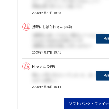
も？、とポジティブに考えてみましょう！
果報は寝て待てという感じで☆
2005年4月27日 19:48
携帯にしばられ
さん
(05卒)
1週間以上経ってるのに電話もメールもこない
会
ちなみに次あれば北尾さんです．
1週間以上音沙汰無しの方いますか？
2005年4月27日 15:41
Hiro
さん
(06卒)
俺も↓と同じ文もらってしまった。あ～社長と
会
もやっぱ悔しい
2005年4月25日 15:14
ソフトバンク・ファイナ