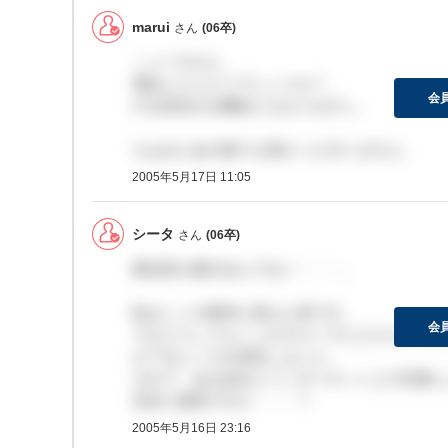
marui
さん
(06卒)
＞シータさん
電話したらどうでしょうか？
会
やる気見せる機会にもなりますし。
ちなみにあの後でも受かった方いますよ。
2005年5月17日 11:05
シータ
さん
(06卒)
最近誰も書き込んでない・・・。
私はここの選考に落ちた者です。
会
でもどうしてもここのグループに入りたくてい
けてるところを発見しました。
それで、ある会社にインターネット上で応募し
完全に無視ですか・・・？
2005年5月16日 23:16