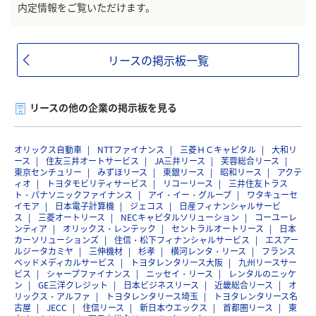
内定情報をご覧いただけます。
リースの掲示板一覧
リースの他の企業の掲示板を見る
オリックス自動車
NTTファイナンス
三菱ＨＣキャピタル
大和リ
ース
住友三井オートサービス
JA三井リース
芙蓉総合リース
東京センチュリー
みずほリース
東銀リース
昭和リース
アクテ
ィオ
トヨタモビリティサービス
リコーリース
三井住友トラス
ト・パナソニックファイナンス
アイ・イー・グループ
ワタキューセ
イモア
日本電子計算機
ジェコス
日産フィナンシャルサービ
ス
三菱オートリース
NECキャピタルソリューション
コーユーレ
ンティア
オリックス・レンテック
セントラルオートリース
日本
カーソリューションズ
住信・松下フィナンシャルサービス
エスアー
ルジータカミヤ
三伸機材
杉孝
横河レンタ・リース
フランス
ベッドメディカルサービス
トヨタレンタリース大阪
九州リースサー
ビス
シャープファイナンス
ニッセイ・リース
レンタルのニッケ
ン
GE三洋クレジット
日本ビジネスリース
近畿総合リース
オ
リックス・アルファ
トヨタレンタリース埼玉
トヨタレンタリース名
古屋
JECC
住信リース
新日本ウエックス
首都圏リース
東