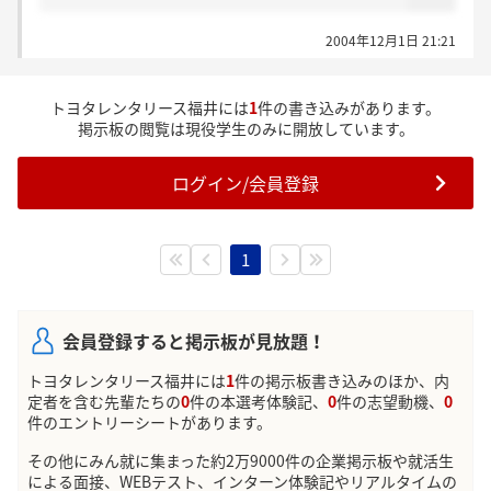
2004年12月1日 21:21
トヨタレンタリース福井には
1
件の書き込みがあります。
掲示板の閲覧は現役学生のみに開放しています。
ログイン/会員登録
1
会員登録すると掲示板が見放題！
トヨタレンタリース福井には
1
件の掲示板書き込みのほか、内
定者を含む先輩たちの
0
件の本選考体験記、
0
件の志望動機、
0
件のエントリーシートがあります。
その他にみん就に集まった約2万9000件の企業掲示板や就活生
による面接、WEBテスト、インターン体験記やリアルタイムの