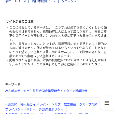
京オートリース
西日本総合リース
タニックス
サイトからのご注意
ここに掲載しているデータは、「こうすれば必ずうまくいく」という類
のものではありません。採用過程は人によって異なりますし、方針の変
更や採用担当者が変わることで前年と大幅に変更される場合もありえま
す。
また、言うまでもないことですが、採用過程に対する感じ方は主観的な
ものに過ぎません。他人が誉めているからといってかならずしもあなた
にとって望ましい企業とは言い切れませんし、ここで評価の高くない企
業であっても素晴らしい企業はあるはずです。
掲載された内容の真偽、評価の信頼性について当サイトは保証しかねま
す。あくまでも「一つの結果」として参考程度にとどめてください。
キーワード
みん就の使い方
学生認証
合同企業説明会
インターン
授業評価
利用規約
掲示板ガイドライン
ヘルプ
広告掲載
グループ規約
プライバシーポリシー
外部送信ポリシー