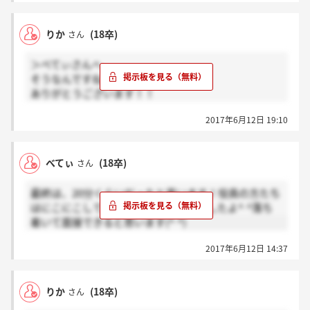
グループは、
3人1組や、5人1組のチームがあるはずです！
りか
(18卒)
さん
頑張ってください(^^)！
＞べてぃさんへ
そうなんですね！！
ありがとうございます！！
安心しました(^^)
2017年6月12日 19:10
ちなみに集団面接で20分でした？？
べてぃ
(18卒)
さん
最終は、20分くらいだったと思います！役員の方たち
はにこにこしていて穏やかな雰囲気でしたよ^ ^落ち
着いて面接できると思います(^ ^)
2017年6月12日 14:37
りか
(18卒)
さん