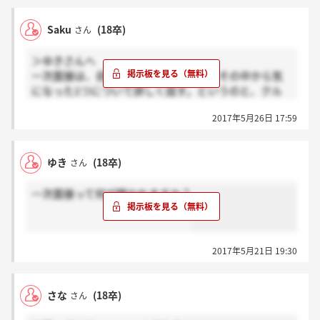
Saku
(18卒)
さん
＞ゆきさんへ
一次面接は、自分の長所を3つあげて、その中から気
になった1つについて詳しく話す。というのと、クル
マに乗る頻度とかでした。もう面接終わっていたらす
2017年5月26日 17:59
みません。
ゆき
(18卒)
さん
一次面接って何が聞かれますか？
2017年5月21日 19:30
さな
(18卒)
さん