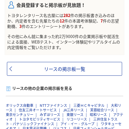
会員登録すると掲示板が見放題！
トヨタレンタリース名古屋には
282
件の掲示板書き込みのほ
か、内定者を含む先輩たちの
12
件の本選考体験記、
7
件の志望
動機、
3
件のエントリーシートがあります。
その他にみん就に集まった約2万9000件の企業掲示板や就活生
による面接、WEBテスト、インターン体験記やリアルタイムの
内定情報をご覧いただけます。
リースの掲示板一覧
リースの他の企業の掲示板を見る
オリックス自動車
NTTファイナンス
三菱ＨＣキャピタル
大和リ
ース
住友三井オートサービス
JA三井リース
芙蓉総合リース
東京センチュリー
みずほリース
東銀リース
昭和リース
アクテ
ィオ
トヨタモビリティサービス
リコーリース
三井住友トラス
ト・パナソニックファイナンス
アイ・イー・グループ
ワタキューセ
イモア
日本電子計算機
ジェコス
日産フィナンシャルサービ