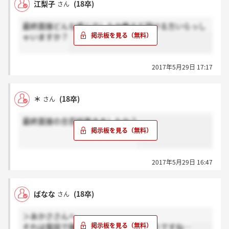
江梨子
(18卒)
さん
最終面接どんな感じでしたか教えて頂ける方いらっし
ゃいますか？
2017年5月29日 17:17
＊
(18卒)
さん
最終面接の合否結果きましたか？
2017年5月29日 16:47
ばなな
(18卒)
さん
＞あかささんへ
それは電話で確認して見た方が良さそうですね…