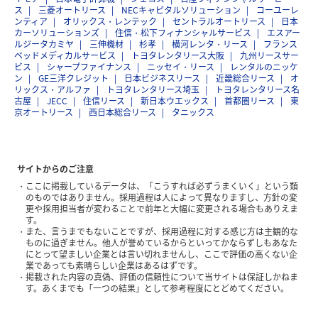
ス
三菱オートリース
NECキャピタルソリューション
コーユーレ
ンティア
オリックス・レンテック
セントラルオートリース
日本
カーソリューションズ
住信・松下フィナンシャルサービス
エスアー
ルジータカミヤ
三伸機材
杉孝
横河レンタ・リース
フランス
ベッドメディカルサービス
トヨタレンタリース大阪
九州リースサー
ビス
シャープファイナンス
ニッセイ・リース
レンタルのニッケ
ン
GE三洋クレジット
日本ビジネスリース
近畿総合リース
オ
リックス・アルファ
トヨタレンタリース埼玉
トヨタレンタリース名
古屋
JECC
住信リース
新日本ウエックス
首都圏リース
東
京オートリース
西日本総合リース
タニックス
サイトからのご注意
ここに掲載しているデータは、「こうすれば必ずうまくいく」という類
のものではありません。採用過程は人によって異なりますし、方針の変
更や採用担当者が変わることで前年と大幅に変更される場合もありえま
す。
また、言うまでもないことですが、採用過程に対する感じ方は主観的な
ものに過ぎません。他人が誉めているからといってかならずしもあなた
にとって望ましい企業とは言い切れませんし、ここで評価の高くない企
業であっても素晴らしい企業はあるはずです。
掲載された内容の真偽、評価の信頼性について当サイトは保証しかねま
す。あくまでも「一つの結果」として参考程度にとどめてください。