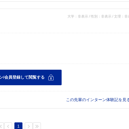
大学：非表示 / 性別：非表示 / 文理：
この先輩のインターン体験記を見
1