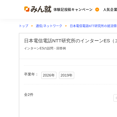
体験記投稿キャンペーン
人気企
トップ
通信/ネットワーク
日本電信電話NTT研究所の就活情
Post
Ranking
PickUp
投稿する
ランキングを見る
注目の企業特集
日本電信電話NTT研究所のインターンES（
インターンESの設問・回答例
Vote
投票する
動画で知ろう！業界・
卒業年：
2026年
2019年
全2件