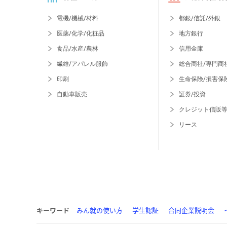
電機/機械/材料
都銀/信託/外銀
医薬/化学/化粧品
地方銀行
食品/水産/農林
信用金庫
繊維/アパレル服飾
総合商社/専門商
印刷
生命保険/損害保
自動車販売
証券/投資
クレジット信販
リース
キーワード
みん就の使い方
学生認証
合同企業説明会