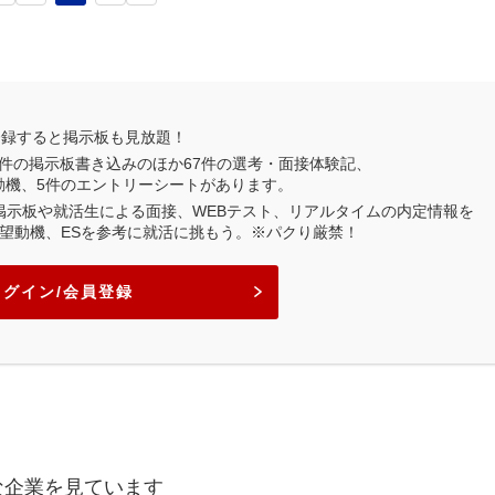
登録すると掲示板も見放題！
件の掲示板書き込みのほか
67
件の選考・面接体験記、
動機、
5
件のエントリーシートがあります。
業掲示板や就活生による面接、WEBテスト、リアルタイムの内定情報を
望動機、ESを参考に就活に挑もう。※パクり厳禁！
ログイン/会員登録
な企業を見ています