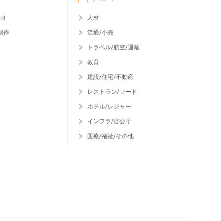
ジオ
人材
制作
流通/小売
トラベル/航空/運輸
教育
建設/住宅/不動産
レストラン/フード
ホテル/レジャー
インフラ/官公庁
医療/福祉/その他