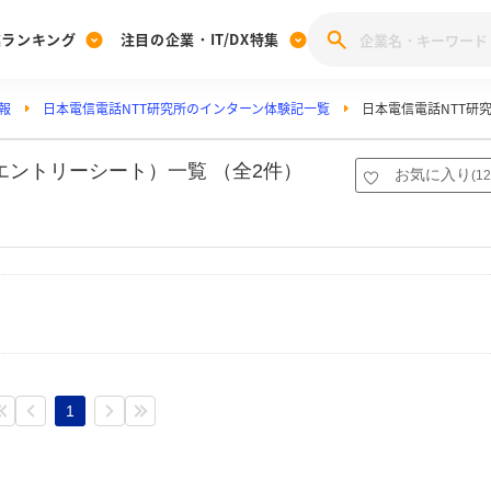
業ランキング
注目の企業・IT/DX特集
報
日本電信電話NTT研究所のインターン体験記一覧
日本電信電話NTT研
注目の企業特集
みんなのIT業界新卒就職人気企業ランキング
みんな
[27卒] 本選考体験記投稿キャンペーン
28卒 注目企業特集
27卒 注目企業特集
みんなのDX企業就職ブランド調査
エントリーシート）一覧 （全2件）
お気に入り
(
12
注目のIT・DX企業特集
28卒 IT・DX企業特集
27卒 IT・DX企業特集
28卒
みんなのIT業界新卒就職人気企業ランキング
みんな
企業研究
1