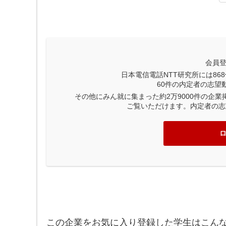
会員
日本電信電話NTT研究所には
868
60
件の内定者の志望
その他にみん就に集まった約2万9000件の企
ご覧いただけます。内定者の志
この企業をお気に入り登録した学生はこん