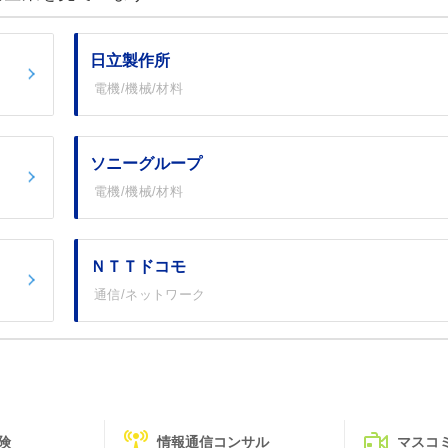
日立製作所
電機/機械/材料
ソニーグループ
電機/機械/材料
ＮＴＴドコモ
通信/ネットワーク
険
情報通信コンサル
マスコ