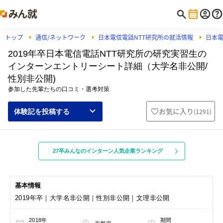
トップ
通信/ネットワーク
日本電信電話NTT研究所の就活情報
日本電
2019年卒日本電信電話NTT研究所の研究実習生の
インターンエントリーシート詳細（大学名非公開/
性別非公開)
参加した先輩たちの口コミ・選考対策
お気に入り
(
1291
)
体験記を投稿する
27卒みんなのインターン人気企業ランキング
基本情報
2019年卒｜大学名非公開｜性別非公開｜文理非公開
2018年
期間