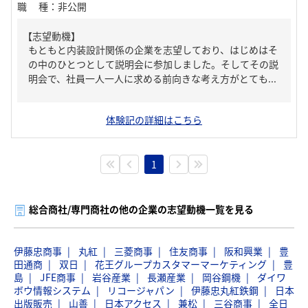
職種
：
非公開
【志望動機】
もともと内装設計関係の企業を志望しており、はじめはそ
の中のひとつとして説明会に参加しました。そしてその説
明会で、社員一人一人に求める前向きな考え方がとても...
体験記の詳細はこちら
1
総合商社/専門商社の他の企業の志望動機一覧を見る
伊藤忠商事
丸紅
三菱商事
住友商事
阪和興業
豊
田通商
双日
花王グループカスタマーマーケティング
豊
島
JFE商事
岩谷産業
長瀬産業
岡谷鋼機
ダイワ
ボウ情報システム
リコージャパン
伊藤忠丸紅鉄鋼
日本
出版販売
山善
日本アクセス
兼松
三谷商事
全日