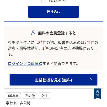
絞り込む
無料の会員登録すると
ウチダテクノには
84
件の掲示板書き込みのほか
2
件の
選考・面接体験記、
1
件の内定者の志望動機がありま
す。
ログイン／会員登録
すると閲覧できます。
志望動機を見る(無料)
06年卒
その他
女性
学校名
：
非公開