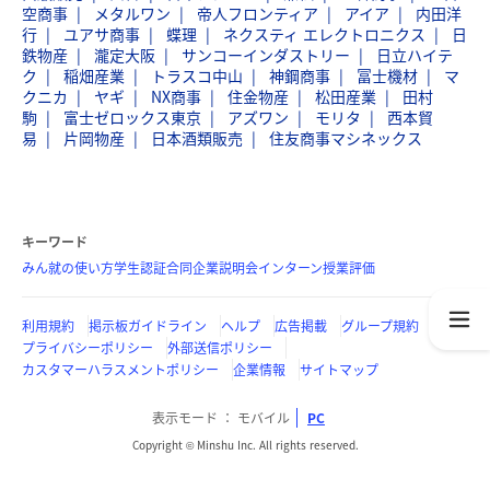
空商事
メタルワン
帝人フロンティア
アイア
内田洋
行
ユアサ商事
蝶理
ネクスティ エレクトロニクス
日
鉄物産
瀧定大阪
サンコーインダストリー
日立ハイテ
ク
稲畑産業
トラスコ中山
神鋼商事
冨士機材
マ
クニカ
ヤギ
NX商事
住金物産
松田産業
田村
駒
富士ゼロックス東京
アズワン
モリタ
西本貿
易
片岡物産
日本酒類販売
住友商事マシネックス
キーワード
みん就の使い方
学生認証
合同企業説明会
インターン
授業評価
利用規約
掲示板ガイドライン
ヘルプ
広告掲載
グループ規約
プライバシーポリシー
外部送信ポリシー
カスタマーハラスメントポリシー
企業情報
サイトマップ
表示モード
モバイル
PC
Copyright © Minshu Inc. All rights reserved.