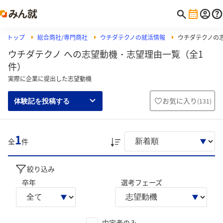
トップ
総合商社/専門商社
ウチダテクノの就活情報
ウチダテクノの
ウチダテクノ への志望動機・志望理由一覧（全1
件）
実際に企業に提出した志望動機
お気に入り
(
131
)
体験記を投稿する
1
全
件
絞り込み
卒年
選考フェーズ
内定者のみ