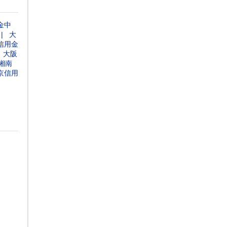
金中
大
信用金
大阪
湘南
京信用