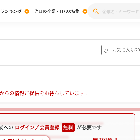
業ランキング
注目の企業・IT/DX特集
注目の企業特集
みんなのIT業界新卒就職人気企業ランキング
みんな
[27卒] 本選考体験記投稿キャンペーン
28卒 注目企業特集
27卒 注目企業特集
みんなのDX企業就職ブランド調査
お気に入り
(
20
注目のIT・DX企業特集
28卒 IT・DX企業特集
27卒 IT・DX企業特集
28卒
みんなのIT業界新卒就職人気企業ランキング
みんな
企業研究
からの情報ご提供をお待ちしています！