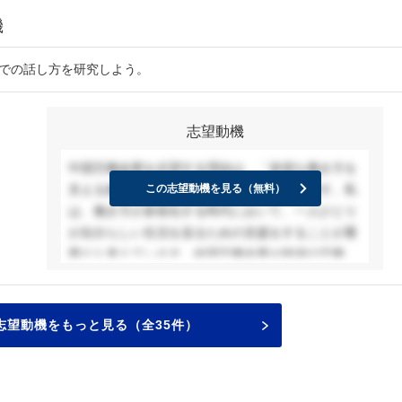
機
接での話し方を研究しよう。
志望動機
中国労働金庫を志望する理由は、「多様な働き方を
支える拠点」としての役割に共感したからです。私
この志望動機を見る（無料）
は、働き方が多様化する時代において、一人ひとり
が自分らしい生活を送るための支援をすることが重
要だと考えています。中国労働金庫が地域の労働者
に対し、単なる金融サービスだけでなく、生活全般
に寄り添ったサポートを提供している姿勢に感銘を
受けました。
志望動機をもっと見る（全35件）
入庫後は、特に地元企業と連携しながら、地域の労
働者が安定した生活を送れるようなプロジェクトに