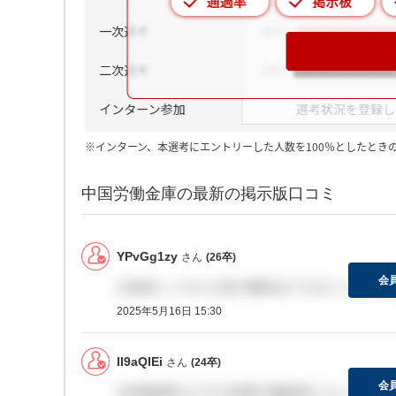
※インターン、本選考にエントリーした人数を100％としたとき
中国労働金庫の最新の掲示版口コミ
YPvGg1zy
さん
(26卒)
会
1次終わってから2次の案内までどれくらいで
2025年5月16日 15:30
lI9aQIEi
さん
(24卒)
会
2次面接受けた方で結果の連絡来た人いますか