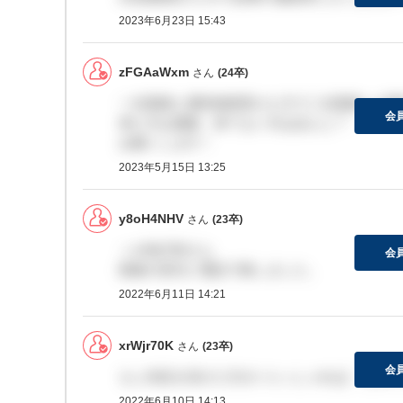
2023年6月23日 15:43
zFGAaWxm
さん
(24卒)
一次面接と適性検査受けた方で二次面接への案
会
来た方は感謝、来てない方はほんと？
お願いします！
2023年5月15日 13:25
y8oH4NHV
さん
(23卒)
＞xrWjr70Kさん
会
面接の翌日に電話で致しました。
2022年6月11日 14:21
xrWjr70K
さん
(23卒)
会
もし内定を頂けた方がいらっしゃれば、どれく
2022年6月10日 14:13