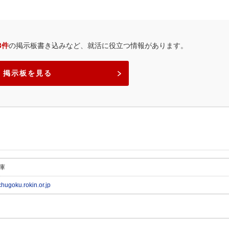
3件
の掲示板書き込みなど、就活に役立つ情報があります。
掲示板を見る
庫
chugoku.rokin.or.jp