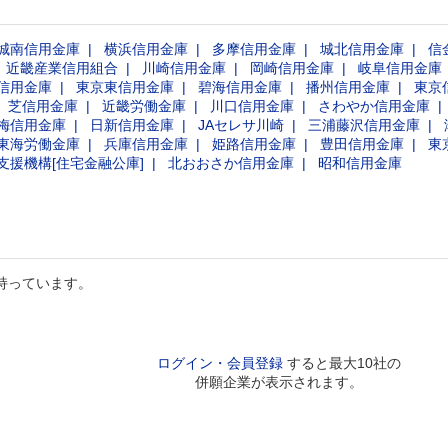
取り組みたいと考えています。さらに、新しい働き
方に対応するための柔軟な金融サービスの開発にも
城南信用金庫
横浜信用金庫
多摩信用金庫
城北信用金庫
信
携わり、地域の皆様が安心して働ける環境を作り上
近畿産業信用組合
川崎信用金庫
岡崎信用金庫
岐阜信用金庫
げたいです。
信用金庫
東京東信用金庫
碧海信用金庫
播州信用金庫
東京
芝信用金庫
近畿労働金庫
川口信用金庫
さわやか信用金庫
梅信用金庫
日新信用金庫
JAセレサ川崎
三浦藤沢信用金庫
東海労働金庫
兵庫信用金庫
姫路信用金庫
豊田信用金庫
東
支援機構[住宅金融公庫]
北おおさか信用金庫
昭和信用金庫
持っています。
ログイン・会員登録
すると最大10社の
併願企業が表示されます。