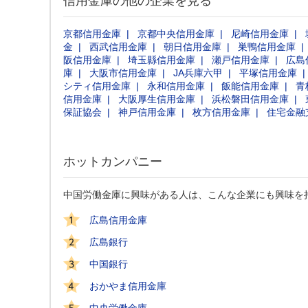
信用金庫の他の企業を見る
京都信用金庫
京都中央信用金庫
尼崎信用金庫
金
西武信用金庫
朝日信用金庫
巣鴨信用金庫
阪信用金庫
埼玉縣信用金庫
瀬戸信用金庫
広島
庫
大阪市信用金庫
JA兵庫六甲
平塚信用金庫
シティ信用金庫
永和信用金庫
飯能信用金庫
青
信用金庫
大阪厚生信用金庫
浜松磐田信用金庫
保証協会
神戸信用金庫
枚方信用金庫
住宅金融
ホットカンパニー
中国労働金庫に興味がある人は、こんな企業にも興味を
広島信用金庫
広島銀行
中国銀行
おかやま信用金庫