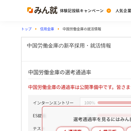
体験記投稿キャンペーン
人気企
トップ
信用金庫
中国労働金庫の就活情報
Post
Ranking
PickUp
投稿する
ランキングを見る
注目の企業特集
中国労働金庫の新卒採用・就活情報
Vote
中国労働金庫の選考通過率
投票する
動画で知ろう！業界・
中国労働金庫の通過率は公開準備中です。皆さま