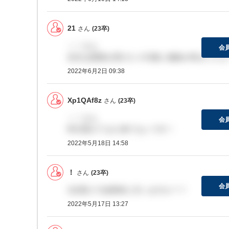
21
さん
(23卒)
＞！さん
会
自分は面接を受けた４日後に連絡が来ましたよ
2022年6月2日 09:38
Xp1QAf8z
さん
(23卒)
＞！さん
会
昨日受けてまだ来てないです！
2022年5月18日 14:58
！
さん
(23卒)
会
2次受けて結果来た方いますか？？
2022年5月17日 13:27