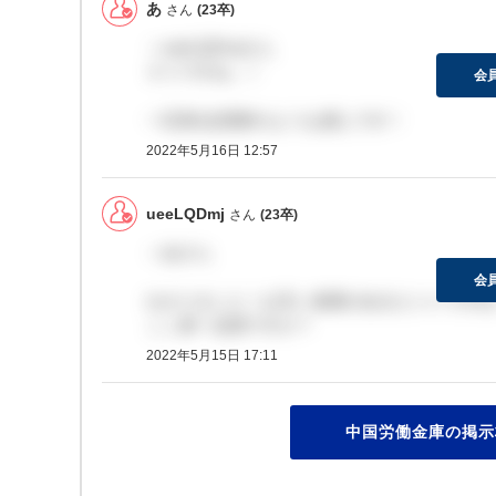
あ
さん
(23卒)
＞ueeLQDmjさん
そうですね…！
会
一応第1志望群のような感じです！
2022年5月16日 12:57
ueeLQDmj
さん
(23卒)
＞あさん
会
わかりました！お互い進展があるといいですね
ここ第一志望ですか？
2022年5月15日 17:11
中国労働金庫の掲示