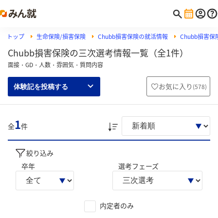
トップ
生命保険/損害保険
Chubb損害保険の就活情報
Chubb損害
Chubb損害保険の三次選考情報一覧（全1件）
面接・GD・人数・雰囲気・質問内容
お気に入り
(
578
)
体験記を投稿する
1
全
件
絞り込み
卒年
選考フェーズ
内定者のみ