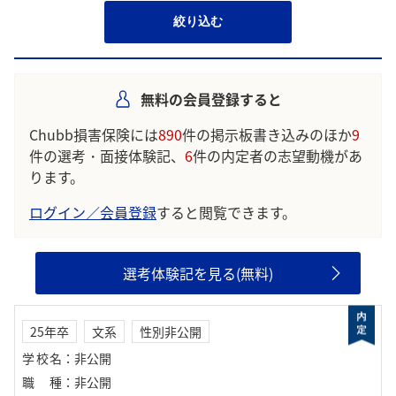
絞り込む
無料の会員登録すると
Chubb損害保険には
890
件の掲示板書き込みのほか
9
件の選考・面接体験記、
6
件の内定者の志望動機があ
ります。
ログイン／会員登録
すると閲覧できます。
選考体験記を見る(無料)
25年卒
文系
性別非公開
学校名
：
非公開
職種
：
非公開