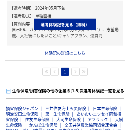
【質問内容・課題】
選考体験記を見る（無料）
自己PR、ガクチカ（学生時代に力を入れたこと）、志望動
機、入社後にしたいこと/キャリアプラン、逆質問
体験記の詳細はこちら
1
生命保険/損害保険の他の企業の[1-5]次選考体験記一覧を見る
損害保険ジャパン
三井住友海上火災保険
日本生命保険
明治安田生命保険
第一生命保険
あいおいニッセイ同和損
害保険
住友生命保険
大同生命保険
アフラック
大樹
生命保険
かんぽ生命保険
全国共済農業協同組合連合会