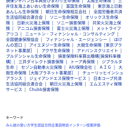
損保ジャパン日本興亜ひまわり生命保険
太陽生命保険
三
井住友海上あいおい生命保険
富国生命保険
東京海上日動
あんしん生命保険
朝日生命保険相互会社
全国労働者共済
生活協同組合連合会
ソニー生命保険
オリックス生命保
険
日新火災海上保険
ソニー損害保険
共栄火災海上保
険
アニコム損害保険
富士火災海上保険
メットライフ
アリコ
ニュートン・フィナンシャル・コンサルティング
全国健康保険協会
フィナンシャル・エージェンシー
ほけ
んの窓口
アイエヌジー生命保険
大樹生命保険［東京プラ
ネット事業部］
アクサ生命保険
アドバンスクリエイト
プルデンシャル生命保険
損害保険料率算出機構[損保料率機
構]
三井ダイレクト損害保険
トーア再保険
ジブラルタ
生命
セゾン自動車火災保険
AIU保険会社
ＡＩＧ
大
樹生命保険［大阪プラネット事業部］
チューリッヒインシュ
アランス
ジェイアンドエス保険サービス
日本コープ共済
生活協同組合連合会
朝日火災海上保険
エムエスティ保険
サービス
Chubb損害保険
キーワード
みん就の使い方
学生認証
合同企業説明会
インターン
授業評価