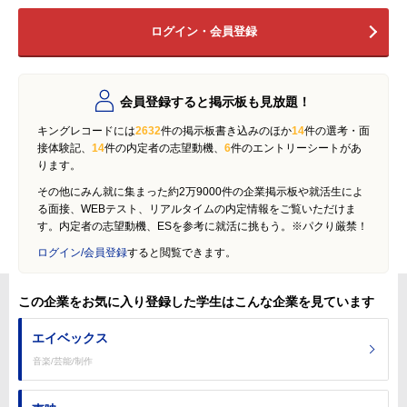
ログイン・会員登録
会員登録すると掲示板も見放題！
キングレコードには
2632
件の掲示板書き込みのほか
14
件の選考・面
接体験記、
14
件の内定者の志望動機、
6
件のエントリーシートがあ
ります。
その他にみん就に集まった約2万9000件の企業掲示板や就活生によ
る面接、WEBテスト、リアルタイムの内定情報をご覧いただけま
す。内定者の志望動機、ESを参考に就活に挑もう。※パクり厳禁！
ログイン/会員登録
すると閲覧できます。
この企業をお気に入り登録した学生はこんな企業を見ています
エイベックス
音楽/芸能/制作