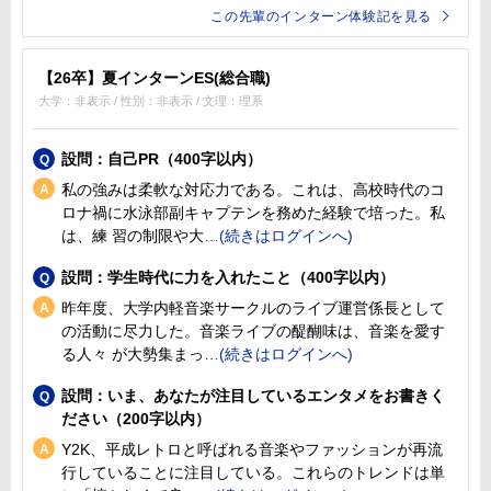
この先輩のインターン体験記を見る
【26卒】夏インターンES(総合職)
大学：非表示 / 性別：非表示 / 文理：理系
設問：自己PR（400字以内）
私の強みは柔軟な対応力である。これは、高校時代のコ
ロナ禍に水泳部副キャプテンを務めた経験で培った。私
は、練 習の制限や大
設問：学生時代に力を入れたこと（400字以内）
昨年度、大学内軽音楽サークルのライブ運営係長として
の活動に尽力した。音楽ライブの醍醐味は、音楽を愛す
る人々 が大勢集まっ
設問：いま、あなたが注目しているエンタメをお書きく
ださい（200字以内）
Y2K、平成レトロと呼ばれる音楽やファッションが再流
行していることに注目している。これらのトレンドは単